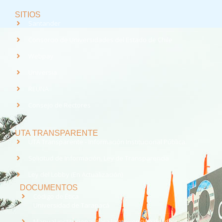
SITIOS
Santander
Consorcio de Universidades del Estado de Chile
Webpay
Universia
REUNA
Consejo de Rectores
UTA TRANSPARENTE
UTA Transparente - Información Institucional Pública.
Solicitud de Información, Ley de Transparencia
Ley del Lobby (En Actualización)
DOCUMENTOS
Código de Ética
Universidad de Tarapacá
Manual institucional para la prevención del delito de