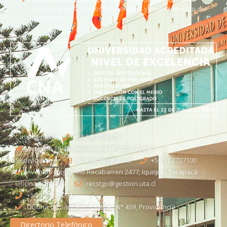
lavado activos, delitos funcionarios y financiamiento del
terrorismo
Casa Central
+56 58 2386170
Avenida 18 de Septiembre N° 2222, Arica
Sede Iquique
direseciqq@uta.cl
+56 57 2727100​
Avenida Luis Emilio Recabarren 2477, Iquique, Tarapacá
Oficina Santiago
recstgo@gestion.uta.cl
+56 58 2386093
Oficina de Santiago: Quebec N° 439, Providencia
Directorio Telefónico