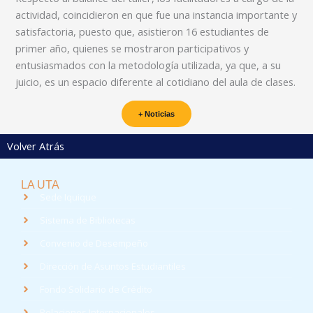
actividad, coincidieron en que fue una instancia importante y
satisfactoria, puesto que, asistieron 16 estudiantes de
primer año, quienes se mostraron participativos y
entusiasmados con la metodología utilizada, ya que, a su
juicio, es un espacio diferente al cotidiano del aula de clases.
+ Noticias
Volver Atrás
LA UTA
Sede Iquique
Sistema de Bibliotecas
Convenio de Desempeño
Dirección de Asuntos Estudiantiles
Fondo Solidario de Crédito
Relaciones Internacionales