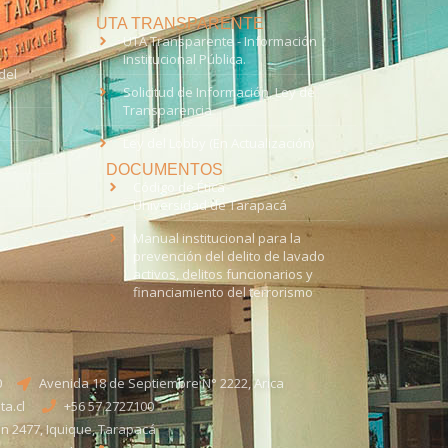
UTA TRANSPARENTE
UTA Transparente - Información
Institucional Pública.
del
Solicitud de Información, Ley de
Transparencia
Ley del Lobby (En Actualización)
DOCUMENTOS
Código de Ética
Universidad de Tarapacá
Manual institucional para la
prevención del delito de lavado
activos, delitos funcionarios y
financiamiento del terrorismo
0
Avenida 18 de Septiembre N° 2222, Arica
a.cl
+56 57 2727100​
n 2477, Iquique, Tarapacá