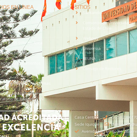
IOS EN LÍNEA
SITIOS
anet
Santander
eo UTA
Consorcio de Universidades 
Estado de Chile
med
EV UTA
Webpay
o UTA - 95.9 FM en Arica
Universia
aja con Nosotros
REUNA
dación de Documentos
Consejo de Rectores
UTA
citud de Planes y Programas
ce de Radiación Solar -
ratorio de Radiación UV
Casa Central
+56 58 238617
Sede Iquique
direseciqq@ut
Avenida Luis Emilio Recabarre