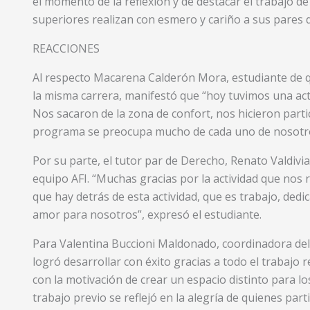
el momento de la reflexión y de destacar el trabajo 
superiores realizan con esmero y cariño a sus pares 
REACCIONES
Al respecto Macarena Calderón Mora, estudiante de qu
la misma carrera, manifestó que “hoy tuvimos una acti
Nos sacaron de la zona de confort, nos hicieron partic
programa se preocupa mucho de cada uno de nosotros
Por su parte, el tutor par de Derecho, Renato Valdivi
equipo AFI. “Muchas gracias por la actividad que nos 
que hay detrás de esta actividad, que es trabajo, ded
amor para nosotros”, expresó el estudiante.
Para Valentina Buccioni Maldonado, coordinadora del 
logró desarrollar con éxito gracias a todo el trabajo r
con la motivación de crear un espacio distinto para lo
trabajo previo se reflejó en la alegría de quienes parti