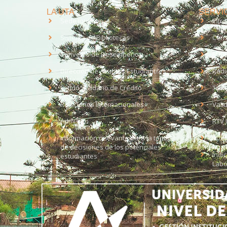
LA UTA
SERVIC
Sede Iquique
Intr
Sistema de Bibliotecas
Corr
Convenio de Desempeño
EUD
Dirección de Asuntos Estudiantiles
Radi
Fondo Solidario de Crédito
Trab
Relaciones Internacionales
Vali
Admisión
RTV 
Información relevante para la toma
Soli
de decisiones de los potenciales
Índi
estudiantes
Labo