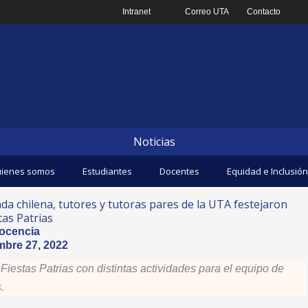
Intranet
Correo UTA
Contacto
Noticias
ienes somos
Estudiantes
Docentes
Equidad e Inclusión
da chilena, tutores y tutoras pares de la UTA festejaron
tas Patrias
ocencia
mbre 27, 2022
Fiestas Patrias con distintas actividades para el equipo de
.