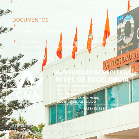
Solicitud de Información, Ley de Transparencia
Ley del Lobby (En Actualización)
DOCUMENTOS
Código de Ética
Universidad de Tarapacá
Manual institucional para la prevención del delito de
lavado activos, delitos funcionarios y financiamiento del
terrorismo
Casa Central
+56 58 2386170
Avenida 18 de Septiembre N° 2222, Arica