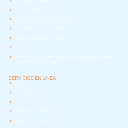
Sistema de Bibliotecas
Convenio de Desempeño
Dirección de Asuntos Estudiantiles
Fondo Solidario de Crédito
Relaciones Internacionales
Admisión
Información relevante para la toma de decisiones de los
potenciales estudiantes
SERVICIOS EN LÍNEA
Intranet
Correo UTA
med
EUDEV UTA
Radio UTA - 95.9 FM en Arica
Trabaja con Nosotros