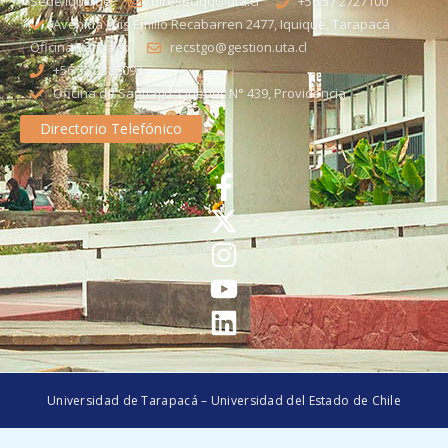
Sede Iquique
direseciqq@uta.cl
+56 57 2727100​
Avenida Luis Emilio Recabarren 2477, Iquique, Tarapacá
Oficina Santiago
recstgo@gestion.uta.cl
+56 58 2386093
Oficina de Santiago: Quebec N° 439, Providencia
Directorio Telefónico
Universidad de Tarapacá – Universidad del Estado de Chile