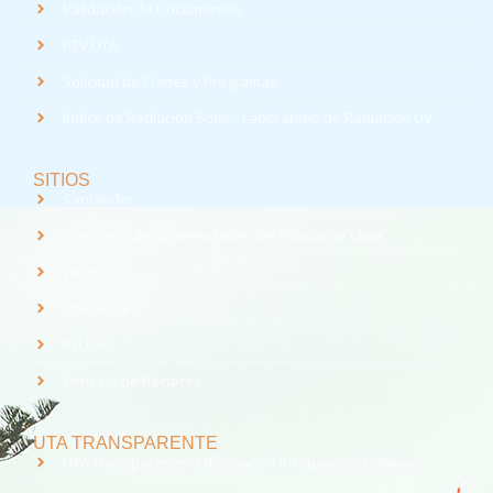
Validación de Documentos
RTV UTA
Solicitud de Planes y Programas
Índice de Radiación Solar - Laboratorio de Radiación UV
SITIOS
Santander
Consorcio de Universidades del Estado de Chile
Webpay
Universia
REUNA
Consejo de Rectores
UTA TRANSPARENTE
UTA Transparente - Información Institucional Pública.