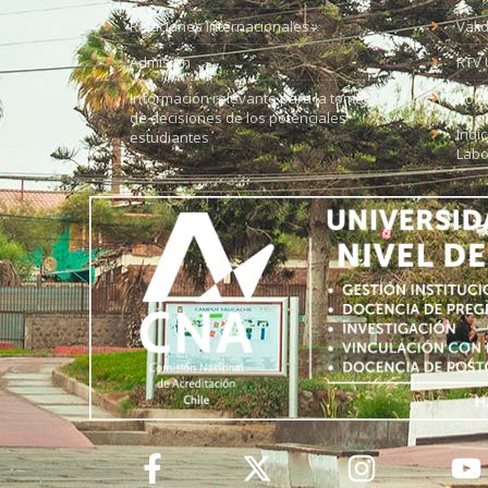
Relaciones Internacionales
Vali
Admisión
RTV 
Información relevante para la toma
Soli
de decisiones de los potenciales
Índi
estudiantes
Labo