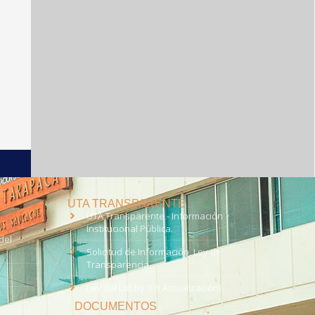
UTA TRANSPARENTE
UTA Transparente - Información
Institucional Pública.
del
Solicitud de Información, Ley de
Transparencia
Ley del Lobby (En Actualización)
DOCUMENTOS