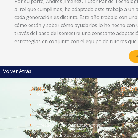
Por su parte, Andrés Jiménez, Tutor Par de Tecnolog
al rol que cumplimos, he adaptado este trabajo a u
cada generación es distinta. Este año trabajo con un
cómo están y saber cómo ayudarlos lo he hecho con u
través del paso del semestre una constante adaptació
estrategias en conjunto con el equipo de tutores que 
+
Volver Atrás
LA UTA
SERVIC
Sede Iquique
Intr
Sistema de Bibliotecas
Corr
Convenio de Desempeño
EUD
Dirección de Asuntos Estudiantiles
Radi
Fondo Solidario de Crédito
Trab