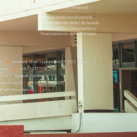
Código de Ética
Universidad de Tarapacá
Manual institucional para la
prevención del delito de lavado
activos, delitos funcionarios y
financiamiento del terrorismo
0
Avenida 18 de Septiembre N° 2222, Arica
a.cl
+56 57 2727100​
n 2477, Iquique, Tarapacá
stion.uta.cl
+56 58 2386093
° 439, Providencia