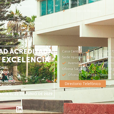
REUNA
dación de Documentos
Consejo de Rectores
UTA
citud de Planes y Programas
ce de Radiación Solar -
ratorio de Radiación UV
Casa Central
+56 58 238617
Sede Iquique
direseciqq@ut
Avenida Luis Emilio Recabarre
Oficina Santiago
recstgo@ge
Oficina de Santiago: Quebec N
Directorio Telefónico