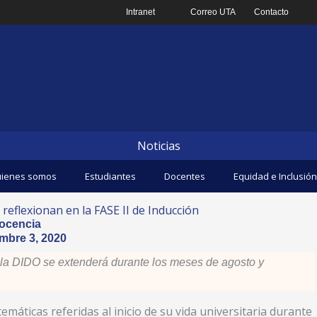
Intranet
Correo UTA
Contacto
Noticias
ienes somos
Estudiantes
Docentes
Equidad e Inclusión
reflexionan en la FASE II de Inducción
ocencia
mbre 3, 2020
 la DIDO se extenderá durante los meses de agosto y
temáticas referidas al inicio de su vida universitaria durante