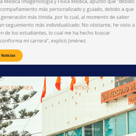
ía Médica Imagenología y Física Medica, apuntó que “debido
n acompañamiento más personalizado y guiado, debido a que
a generación más tímida, por lo cual, al momento de saber
n seguimiento más individualizado. No obstante, he visto a
n de los estudiantes, lo cual me ha hecho buscar
conforma mi carrera”, explicó Jiménez.
 Noticias
IOS EN LÍNEA
SITIOS
anet
Santander
eo UTA
Consorcio de Universidades 
Estado de Chile
med
EV UTA
Webpay
o UTA - 95.9 FM en Arica
Universia
aja con Nosotros