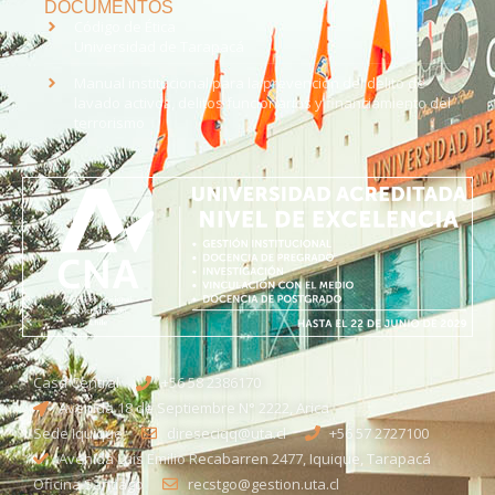
DOCUMENTOS
Código de Ética
Universidad de Tarapacá
Manual institucional para la prevención del delito de
lavado activos, delitos funcionarios y financiamiento del
terrorismo
Casa Central
+56 58 2386170
Avenida 18 de Septiembre N° 2222, Arica
Sede Iquique
direseciqq@uta.cl
+56 57 2727100​
Avenida Luis Emilio Recabarren 2477, Iquique, Tarapacá
Oficina Santiago
recstgo@gestion.uta.cl