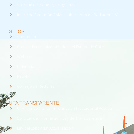
Solicitud de Planes y Programas
Índice de Radiación Solar - Laboratorio de Radiación UV
SITIOS
Santander
Consorcio de Universidades del Estado de Chile
Webpay
Universia
REUNA
Consejo de Rectores
UTA TRANSPARENTE
UTA Transparente - Información Institucional Pública.
Solicitud de Información, Ley de Transparencia
Ley del Lobby (En Actualización)