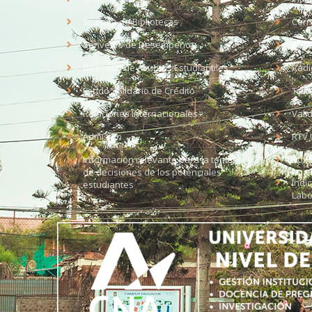
Sistema de Bibliotecas
Corr
Convenio de Desempeño
EUD
Dirección de Asuntos Estudiantiles
Radi
Fondo Solidario de Crédito
Trab
Relaciones Internacionales
Vali
Admisión
RTV 
Información relevante para la toma
Soli
de decisiones de los potenciales
Índi
estudiantes
Labo