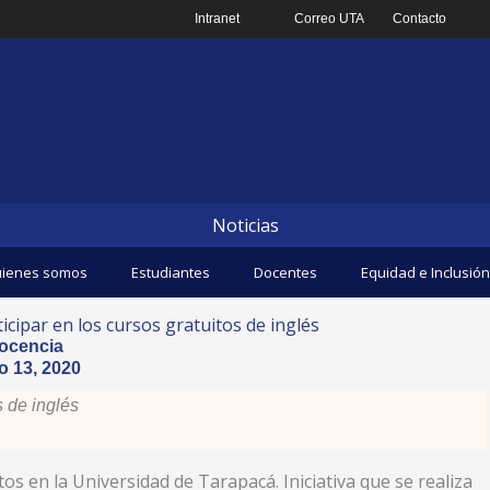
Intranet
Correo UTA
Contacto
Noticias
ienes somos
Estudiantes
Docentes
Equidad e Inclusión
icipar en los cursos gratuitos de inglés
ocencia
o 13, 2020
 de inglés
itos en la Universidad de Tarapacá. Iniciativa que se realiza