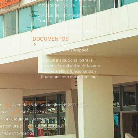
Institucional Pública.
del
Solicitud de Información, Ley de
Transparencia
Ley del Lobby (En Actualización)
DOCUMENTOS
Código de Ética
Universidad de Tarapacá
Manual institucional para la
prevención del delito de lavado
activos, delitos funcionarios y
financiamiento del terrorismo
0
Avenida 18 de Septiembre N° 2222, Arica
a.cl
+56 57 2727100​
n 2477, Iquique, Tarapacá
stion.uta.cl
+56 58 2386093
° 439, Providencia