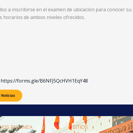
ados a inscribirse en el examen de ubicación para conocer su
os horarios de ambos niveles ofrecidos.
https://forms.gle/B6NFJ5QcHVH1EqY48
 Noticias
IOS EN LÍNEA
SITIOS
anet
Santander