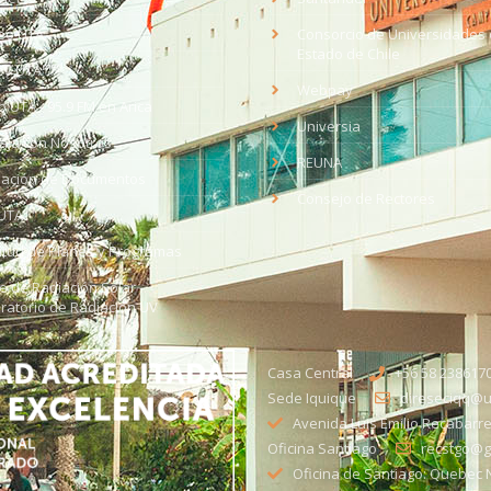
eo UTA
Consorcio de Universidades 
Estado de Chile
med
EV UTA
Webpay
o UTA - 95.9 FM en Arica
Universia
aja con Nosotros
REUNA
dación de Documentos
Consejo de Rectores
UTA
citud de Planes y Programas
ce de Radiación Solar -
ratorio de Radiación UV
Casa Central
+56 58 238617
Sede Iquique
direseciqq@ut
Avenida Luis Emilio Recabarre
Oficina Santiago
recstgo@ge
Oficina de Santiago: Quebec N