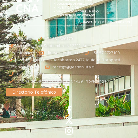
Casa Central
+56 58 2386170
Avenida 18 de Septiembre N° 2222, Arica
Sede Iquique
direseciqq@uta.cl
+56 57 2727100​
Avenida Luis Emilio Recabarren 2477, Iquique, Tarapacá
Oficina Santiago
recstgo@gestion.uta.cl
+56 58 2386093
Oficina de Santiago: Quebec N° 439, Providencia
Directorio Telefónico