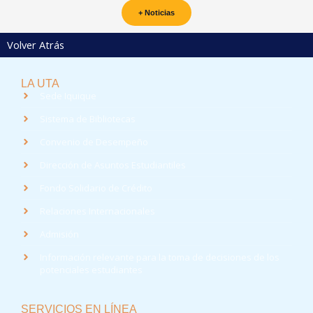
+ Noticias
Volver Atrás
LA UTA
Sede Iquique
Sistema de Bibliotecas
Convenio de Desempeño
Dirección de Asuntos Estudiantiles
Fondo Solidario de Crédito
Relaciones Internacionales
Admisión
Información relevante para la toma de decisiones de los
potenciales estudiantes
SERVICIOS EN LÍNEA