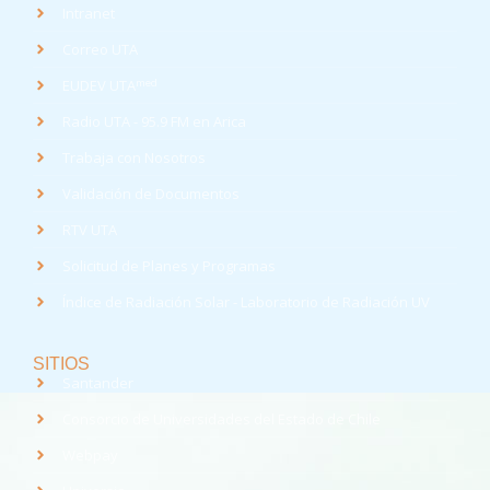
Intranet
Correo UTA
med
EUDEV UTA
Radio UTA - 95.9 FM en Arica
Trabaja con Nosotros
Validación de Documentos
RTV UTA
Solicitud de Planes y Programas
Índice de Radiación Solar - Laboratorio de Radiación UV
SITIOS
Santander
Consorcio de Universidades del Estado de Chile
Webpay