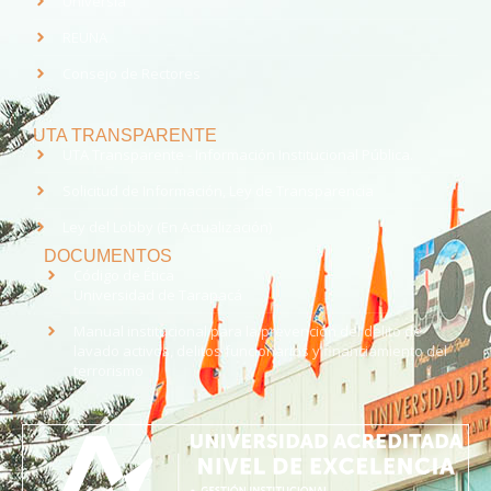
Universia
REUNA
Consejo de Rectores
UTA TRANSPARENTE
UTA Transparente - Información Institucional Pública.
Solicitud de Información, Ley de Transparencia
Ley del Lobby (En Actualización)
DOCUMENTOS
Código de Ética
Universidad de Tarapacá
Manual institucional para la prevención del delito de
lavado activos, delitos funcionarios y financiamiento del
terrorismo