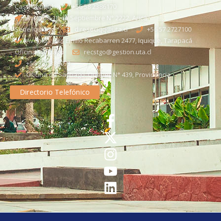
Casa Central
+56 58 2386170
Avenida 18 de Septiembre N° 2222, Arica
Sede Iquique
direseciqq@uta.cl
+56 57 2727100​
Avenida Luis Emilio Recabarren 2477, Iquique, Tarapacá
Oficina Santiago
recstgo@gestion.uta.cl
+56 58 2386093
Oficina de Santiago: Quebec N° 439, Providencia
Directorio Telefónico