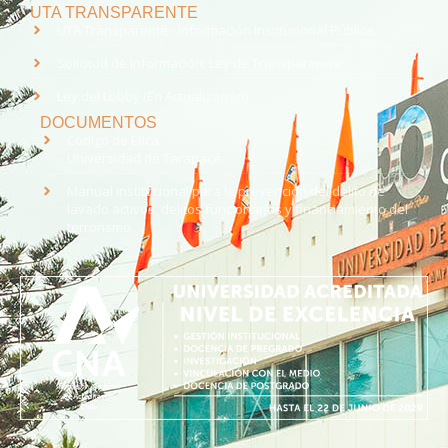
UTA TRANSPARENTE
UTA Transparente - Información Institucional Pública.
Solicitud de Información, Ley de Transparencia
Ley del Lobby (En Actualización)
DOCUMENTOS
Código de Ética
Universidad de Tarapacá
Manual institucional para la prevención del delito de
lavado activos, delitos funcionarios y financiamiento del
terrorismo