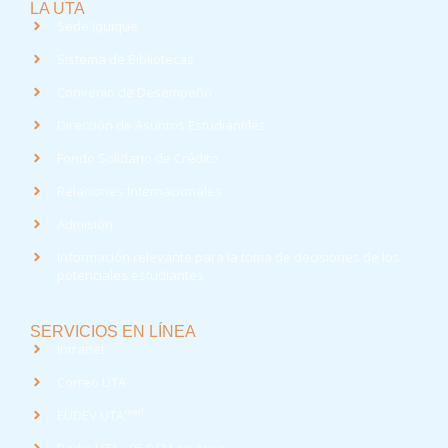
LA UTA
Sede Iquique
Sistema de Bibliotecas
Convenio de Desempeño
Dirección de Asuntos Estudiantiles
Fondo Solidario de Crédito
Relaciones Internacionales
Admisión
Información relevante para la toma de decisiones de los
potenciales estudiantes
SERVICIOS EN LÍNEA
Intranet
Correo UTA
med
EUDEV UTA
Radio UTA - 95.9 FM en Arica