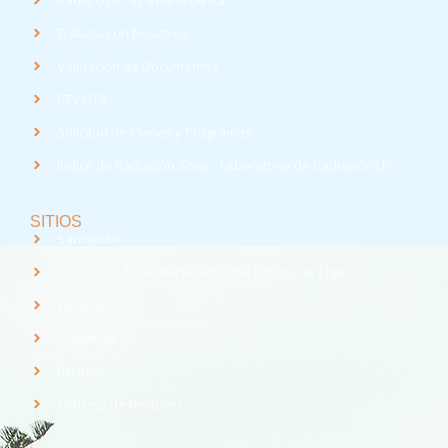
Trabaja con Nosotros
Validación de Documentos
RTV UTA
Solicitud de Planes y Programas
Índice de Radiación Solar - Laboratorio de Radiación UV
SITIOS
Santander
Consorcio de Universidades del Estado de Chile
Webpay
Universia
REUNA
Consejo de Rectores