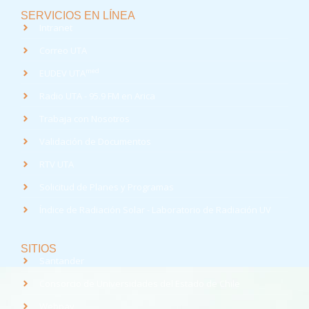
SERVICIOS EN LÍNEA
Intranet
Correo UTA
med
EUDEV UTA
Radio UTA - 95.9 FM en Arica
Trabaja con Nosotros
Validación de Documentos
RTV UTA
Solicitud de Planes y Programas
Índice de Radiación Solar - Laboratorio de Radiación UV
SITIOS
Santander
Consorcio de Universidades del Estado de Chile
Webpay