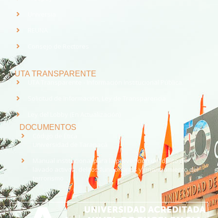
Universia
REUNA
Consejo de Rectores
UTA TRANSPARENTE
UTA Transparente - Información Institucional Pública.
Solicitud de Información, Ley de Transparencia
Ley del Lobby (En Actualización)
DOCUMENTOS
Código de Ética
Universidad de Tarapacá
Manual institucional para la prevención del delito de
lavado activos, delitos funcionarios y financiamiento del
terrorismo