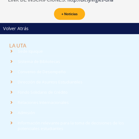
+ Noticias
Volver Atrás
LA UTA
Sede Iquique
Sistema de Bibliotecas
Convenio de Desempeño
Dirección de Asuntos Estudiantiles
Fondo Solidario de Crédito
Relaciones Internacionales
Admisión
Información relevante para la toma de decisiones de los
potenciales estudiantes