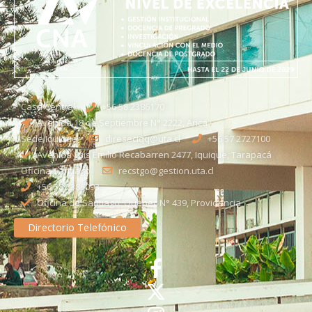
Casa Central
+56 58 2386170
Avenida 18 de Septiembre N° 2222, Arica
Sede Iquique
direseciqq@uta.cl
+56 57 2727100​
Avenida Luis Emilio Recabarren 2477, Iquique, Tarapacá
Oficina Santiago
recstgo@gestion.uta.cl
+56 58 2386093
Oficina de Santiago: Quebec N° 439, Providencia
Directorio Telefónico