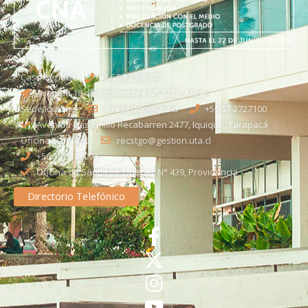
Casa Central
+56 58 2386170
Avenida 18 de Septiembre N° 2222, Arica
Sede Iquique
direseciqq@uta.cl
+56 57 2727100​
Avenida Luis Emilio Recabarren 2477, Iquique, Tarapacá
Oficina Santiago
recstgo@gestion.uta.cl
+56 58 2386093
Oficina de Santiago: Quebec N° 439, Providencia
Directorio Telefónico