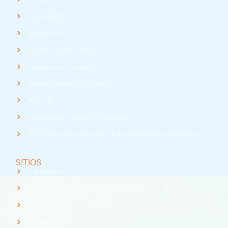
Correo UTA
med
EUDEV UTA
Radio UTA - 95.9 FM en Arica
Trabaja con Nosotros
Validación de Documentos
RTV UTA
Solicitud de Planes y Programas
Índice de Radiación Solar - Laboratorio de Radiación UV
SITIOS
Santander
Consorcio de Universidades del Estado de Chile
Webpay
Universia