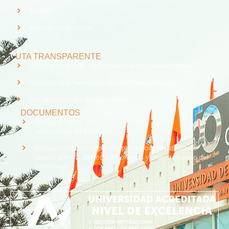
REUNA
Consejo de Rectores
UTA TRANSPARENTE
UTA Transparente - Información Institucional Pública.
Solicitud de Información, Ley de Transparencia
Ley del Lobby (En Actualización)
DOCUMENTOS
Código de Ética
Universidad de Tarapacá
Manual institucional para la prevención del delito de
lavado activos, delitos funcionarios y financiamiento del
terrorismo