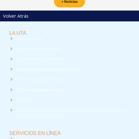
+ Noticias
Volver Atrás
LA UTA
Sede Iquique
Sistema de Bibliotecas
Convenio de Desempeño
Dirección de Asuntos Estudiantiles
Fondo Solidario de Crédito
Relaciones Internacionales
Admisión
Información relevante para la toma de decisiones de los
potenciales estudiantes
SERVICIOS EN LÍNEA
Intranet