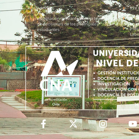
Admisión
RTV 
Información relevante para la toma
Soli
de decisiones de los potenciales
Índi
estudiantes
Labo