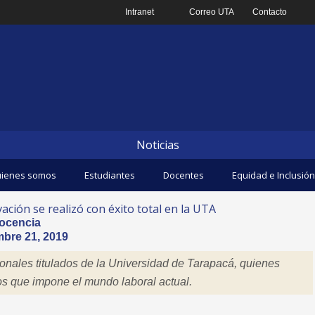
Intranet
Correo UTA
Contacto
Noticias
ienes somos
Estudiantes
Docentes
Equidad e Inclusión
ción se realizó con éxito total en la UTA
ocencia
bre 21, 2019
onales titulados de la Universidad de Tarapacá, quienes
os que impone el mundo laboral actual.