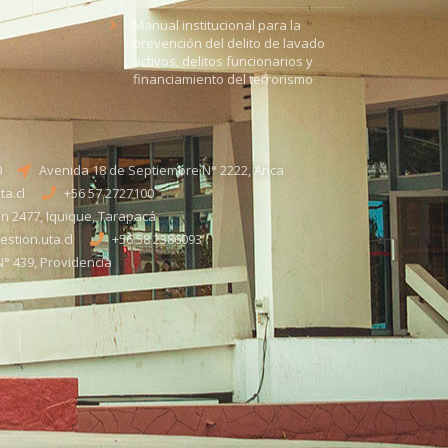
Manual institucional para la
prevención del delito de lavado
activos, delitos funcionarios y
financiamiento del terrorismo
0
Avenida 18 de Septiembre N° 2222, Arica
a.cl
+56 57 2727100​
n 2477, Iquique, Tarapacá
stion.uta.cl
+56 58 2386093
° 439, Providencia