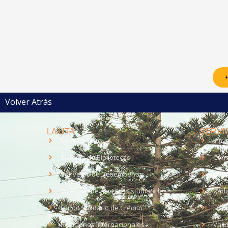
+
Volver Atrás
LA UTA
SERVIC
Sede Iquique
Intr
Sistema de Bibliotecas
Corr
Convenio de Desempeño
EUD
Dirección de Asuntos Estudiantiles
Radi
Fondo Solidario de Crédito
Trab
Relaciones Internacionales
Vali