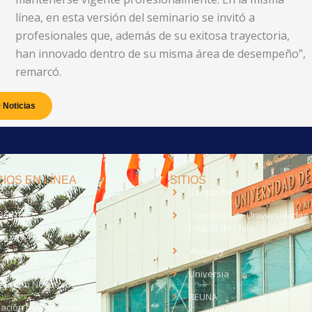
línea, en esta versión del seminario se invitó a
profesionales que, además de su exitosa trayectoria,
han innovado dentro de su misma área de desempeño”,
remarcó.
 Noticias
IOS EN LÍNEA
SITIOS
anet
Santander
eo UTA
Consorcio de Universidades 
Estado de Chile
med
EV UTA
Webpay
o UTA - 95.9 FM en Arica
Universia
aja con Nosotros
REUNA
dación de Documentos