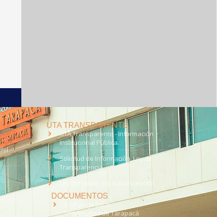
UTA TRANSPARENTE
UTA Transparente - Información
Institucional Pública.
del
Solicitud de Información, Ley de
Transparencia
Ley del Lobby (En Actualización)
DOCUMENTOS
Código de Ética
Universidad de Tarapacá