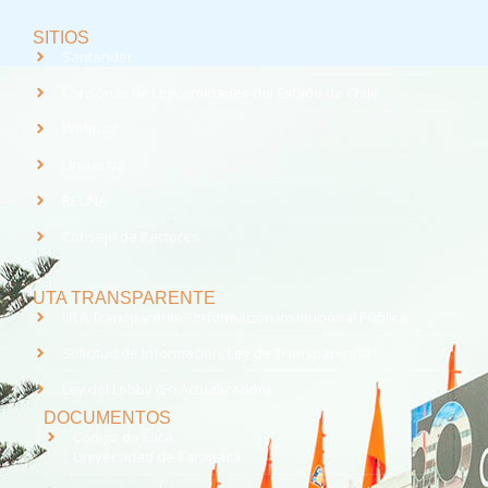
SITIOS
Santander
Consorcio de Universidades del Estado de Chile
Webpay
Universia
REUNA
Consejo de Rectores
UTA TRANSPARENTE
UTA Transparente - Información Institucional Pública.
Solicitud de Información, Ley de Transparencia
Ley del Lobby (En Actualización)
DOCUMENTOS
Código de Ética
Universidad de Tarapacá