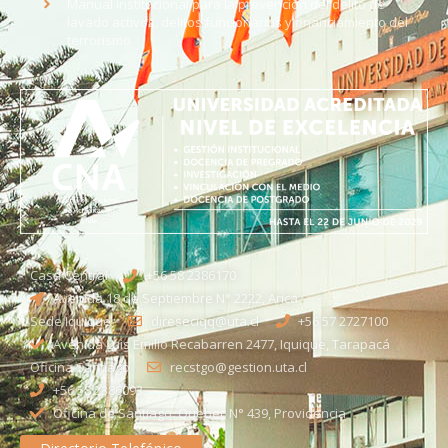
Manual institucional para la prevención del delito de
lavado activos, delitos funcionarios y financiamiento del
terrorismo
Casa Central
+56 58 2386170
Avenida 18 de Septiembre N° 2222, Arica
Sede Iquique
direseciqq@uta.cl
+56 57 2727100​
Avenida Luis Emilio Recabarren 2477, Iquique, Tarapacá
Oficina Santiago
recstgo@gestion.uta.cl
+56 58 2386093
Oficina de Santiago: Quebec N° 439, Providencia