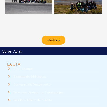
+ Noticias
Volver Atrás
LA UTA
Sede Iquique
Sistema de Bibliotecas
Convenio de Desempeño
Dirección de Asuntos Estudiantiles
Fondo Solidario de Crédito