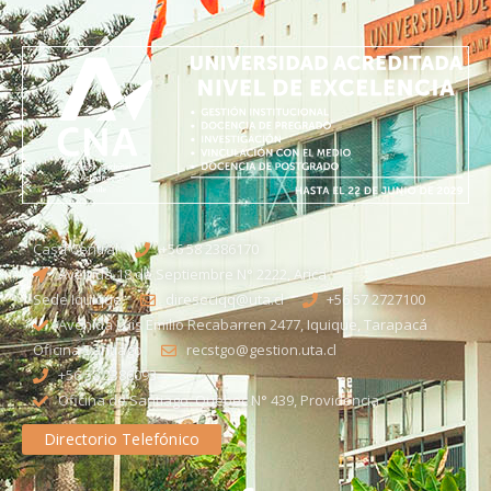
Casa Central
+56 58 2386170
Avenida 18 de Septiembre N° 2222, Arica
Sede Iquique
direseciqq@uta.cl
+56 57 2727100​
Avenida Luis Emilio Recabarren 2477, Iquique, Tarapacá
Oficina Santiago
recstgo@gestion.uta.cl
+56 58 2386093
Oficina de Santiago: Quebec N° 439, Providencia
Directorio Telefónico