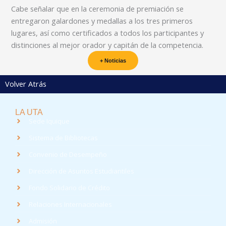
Cabe señalar que en la ceremonia de premiación se
entregaron galardones y medallas a los tres primeros
lugares, así como certificados a todos los participantes y
distinciones al mejor orador y capitán de la competencia.
+ Noticias
Volver Atrás
LA UTA
Sede Iquique
Sistema de Bibliotecas
Convenio de Desempeño
Dirección de Asuntos Estudiantiles
Fondo Solidario de Crédito
Relaciones Internacionales
Admisión