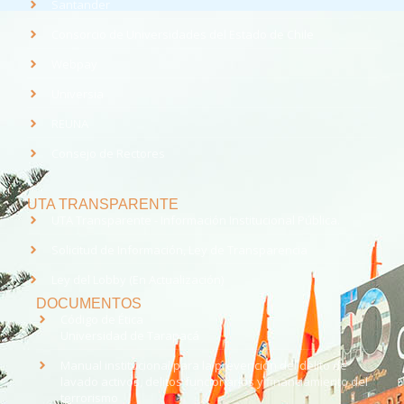
Santander
Consorcio de Universidades del Estado de Chile
Webpay
Universia
REUNA
Consejo de Rectores
UTA TRANSPARENTE
UTA Transparente - Información Institucional Pública.
Solicitud de Información, Ley de Transparencia
Ley del Lobby (En Actualización)
DOCUMENTOS
Código de Ética
Universidad de Tarapacá
Manual institucional para la prevención del delito de
lavado activos, delitos funcionarios y financiamiento del
terrorismo