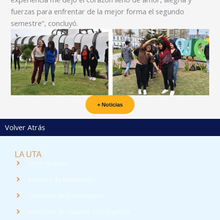
fuerzas para enfrentar de la mejor forma el segundo
semestre”, concluyó.
+ Noticias
Volver Atrás
LA UTA
Sede Iquique
Sistema de Bibliotecas
Convenio de Desempeño
Dirección de Asuntos Estudiantiles