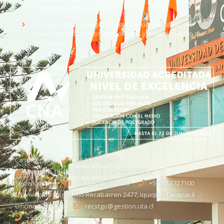
Universidad de Tarapacá
Manual institucional para la prevención del delito de
lavado activos, delitos funcionarios y financiamiento del
terrorismo
Casa Central
+56 58 2386170
Avenida 18 de Septiembre N° 2222, Arica
Sede Iquique
direseciqq@uta.cl
+56 57 2727100​
Avenida Luis Emilio Recabarren 2477, Iquique, Tarapacá
Oficina Santiago
recstgo@gestion.uta.cl
+56 58 2386093