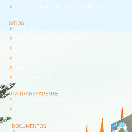
Índice de Radiación Solar - Laboratorio de Radiación UV
SITIOS
Santander
Consorcio de Universidades del Estado de Chile
Webpay
Universia
REUNA
Consejo de Rectores
UTA TRANSPARENTE
UTA Transparente - Información Institucional Pública.
Solicitud de Información, Ley de Transparencia
Ley del Lobby (En Actualización)
DOCUMENTOS
Código de Ética