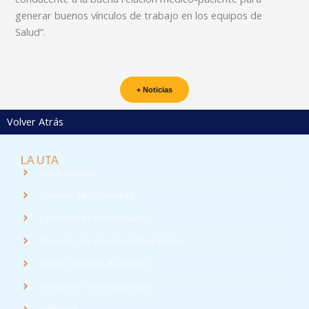
generar buenos vínculos de trabajo en los equipos de
Salud”.
+ Noticias
Volver Atrás
LA UTA
Sede Iquique
Sistema de Bibliotecas
Convenio de Desempeño
Dirección de Asuntos Estudiantiles
Fondo Solidario de Crédito
Relaciones Internacionales
Admisión