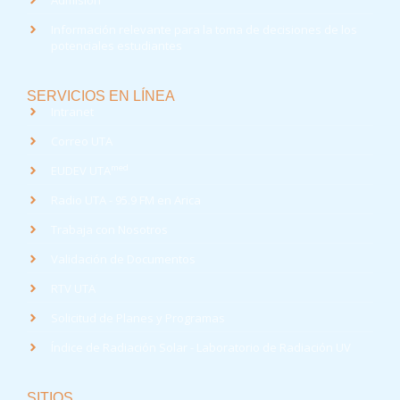
Información relevante para la toma de decisiones de los
potenciales estudiantes
SERVICIOS EN LÍNEA
Intranet
Correo UTA
med
EUDEV UTA
Radio UTA - 95.9 FM en Arica
Trabaja con Nosotros
Validación de Documentos
RTV UTA
Solicitud de Planes y Programas
Índice de Radiación Solar - Laboratorio de Radiación UV
SITIOS