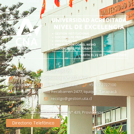
terrorismo
Casa Central
+56 58 2386170
Avenida 18 de Septiembre N° 2222, Arica
Sede Iquique
direseciqq@uta.cl
+56 57 2727100​
Avenida Luis Emilio Recabarren 2477, Iquique, Tarapacá
Oficina Santiago
recstgo@gestion.uta.cl
+56 58 2386093
Oficina de Santiago: Quebec N° 439, Providencia
Directorio Telefónico