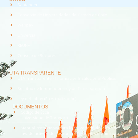
Santander
Consorcio de Universidades del Estado de Chile
Webpay
Universia
REUNA
Consejo de Rectores
UTA TRANSPARENTE
UTA Transparente - Información Institucional Pública.
Solicitud de Información, Ley de Transparencia
Ley del Lobby (En Actualización)
DOCUMENTOS
Código de Ética
Universidad de Tarapacá
Manual institucional para la prevención del delito de
lavado activos, delitos funcionarios y financiamiento del