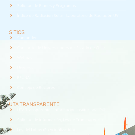
Solicitud de Planes y Programas
Índice de Radiación Solar - Laboratorio de Radiación UV
SITIOS
Santander
Consorcio de Universidades del Estado de Chile
Webpay
Universia
REUNA
Consejo de Rectores
UTA TRANSPARENTE
UTA Transparente - Información Institucional Pública.
Solicitud de Información, Ley de Transparencia
Ley del Lobby (En Actualización)