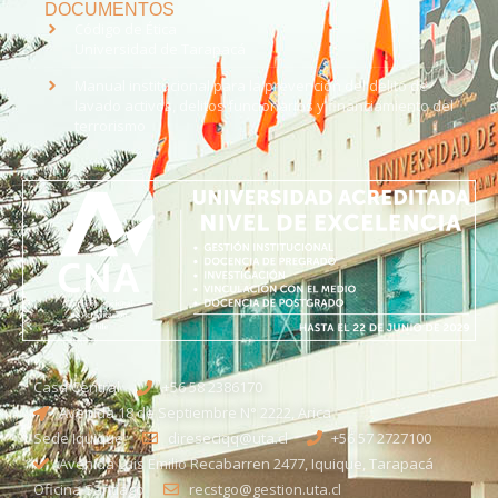
DOCUMENTOS
Código de Ética
Universidad de Tarapacá
Manual institucional para la prevención del delito de
lavado activos, delitos funcionarios y financiamiento del
terrorismo
Casa Central
+56 58 2386170
Avenida 18 de Septiembre N° 2222, Arica
Sede Iquique
direseciqq@uta.cl
+56 57 2727100​
Avenida Luis Emilio Recabarren 2477, Iquique, Tarapacá
Oficina Santiago
recstgo@gestion.uta.cl