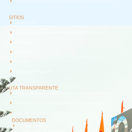
Índice de Radiación Solar - Laboratorio de Radiación UV
SITIOS
Santander
Consorcio de Universidades del Estado de Chile
Webpay
Universia
REUNA
Consejo de Rectores
UTA TRANSPARENTE
UTA Transparente - Información Institucional Pública.
Solicitud de Información, Ley de Transparencia
Ley del Lobby (En Actualización)
DOCUMENTOS
Código de Ética
Universidad de Tarapacá