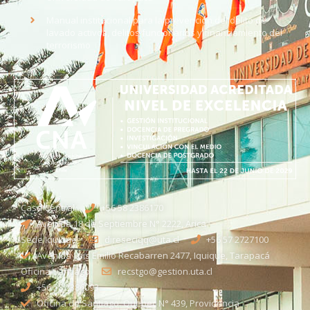
Manual institucional para la prevención del delito de
lavado activos, delitos funcionarios y financiamiento del
terrorismo
Casa Central
+56 58 2386170
Avenida 18 de Septiembre N° 2222, Arica
Sede Iquique
direseciqq@uta.cl
+56 57 2727100​
Avenida Luis Emilio Recabarren 2477, Iquique, Tarapacá
Oficina Santiago
recstgo@gestion.uta.cl
+56 58 2386093
Oficina de Santiago: Quebec N° 439, Providencia