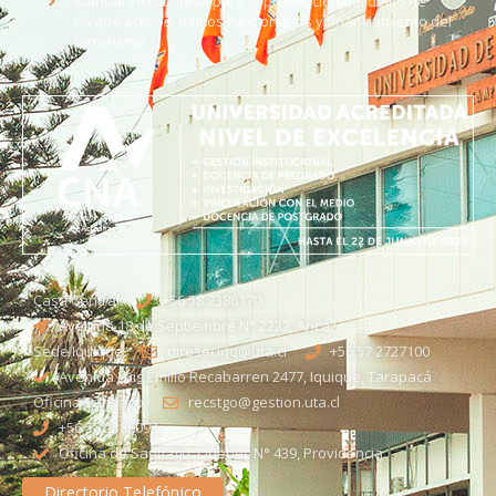
Manual institucional para la prevención del delito de
lavado activos, delitos funcionarios y financiamiento del
terrorismo
Casa Central
+56 58 2386170
Avenida 18 de Septiembre N° 2222, Arica
Sede Iquique
direseciqq@uta.cl
+56 57 2727100​
Avenida Luis Emilio Recabarren 2477, Iquique, Tarapacá
Oficina Santiago
recstgo@gestion.uta.cl
+56 58 2386093
Oficina de Santiago: Quebec N° 439, Providencia
Directorio Telefónico