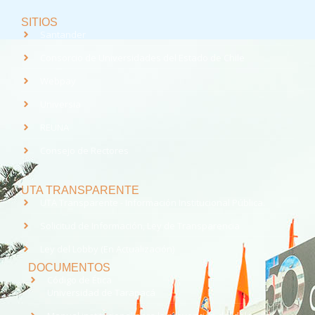
SITIOS
Santander
Consorcio de Universidades del Estado de Chile
Webpay
Universia
REUNA
Consejo de Rectores
UTA TRANSPARENTE
UTA Transparente - Información Institucional Pública.
Solicitud de Información, Ley de Transparencia
Ley del Lobby (En Actualización)
DOCUMENTOS
Código de Ética
Universidad de Tarapacá