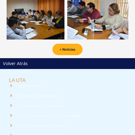
+ Noticias
Volver Atrás
LA UTA
Sede Iquique
Sistema de Bibliotecas
Convenio de Desempeño
Dirección de Asuntos Estudiantiles
Fondo Solidario de Crédito