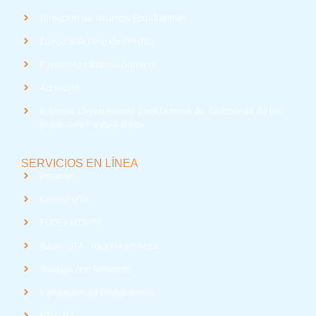
Dirección de Asuntos Estudiantiles
Fondo Solidario de Crédito
Relaciones Internacionales
Admisión
Información relevante para la toma de decisiones de los
potenciales estudiantes
SERVICIOS EN LÍNEA
Intranet
Correo UTA
med
EUDEV UTA
Radio UTA - 95.9 FM en Arica
Trabaja con Nosotros
Validación de Documentos
RTV UTA