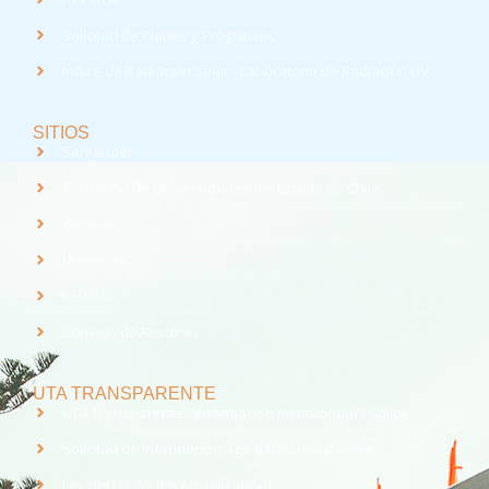
Solicitud de Planes y Programas
Índice de Radiación Solar - Laboratorio de Radiación UV
SITIOS
Santander
Consorcio de Universidades del Estado de Chile
Webpay
Universia
REUNA
Consejo de Rectores
UTA TRANSPARENTE
UTA Transparente - Información Institucional Pública.
Solicitud de Información, Ley de Transparencia
Ley del Lobby (En Actualización)