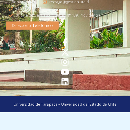
Oficina Santiago
recstgo@gestion.uta.cl
+56 58 2386093
Oficina de Santiago: Quebec N° 439, Providencia
Directorio Telefónico
Universidad de Tarapacá – Universidad del Estado de Chile