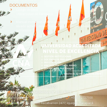
DOCUMENTOS
Código de Ética
Universidad de Tarapacá
Manual institucional para la prevención del delito de
lavado activos, delitos funcionarios y financiamiento del
terrorismo
Casa Central
+56 58 2386170
Avenida 18 de Septiembre N° 2222, Arica
Sede Iquique
direseciqq@uta.cl
+56 57 2727100​
Avenida Luis Emilio Recabarren 2477, Iquique, Tarapacá