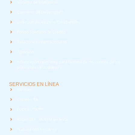
Sistema de Bibliotecas
Convenio de Desempeño
Dirección de Asuntos Estudiantiles
Fondo Solidario de Crédito
Relaciones Internacionales
Admisión
Información relevante para la toma de decisiones de los
potenciales estudiantes
SERVICIOS EN LÍNEA
Intranet
Correo UTA
med
EUDEV UTA
Radio UTA - 95.9 FM en Arica
Trabaja con Nosotros