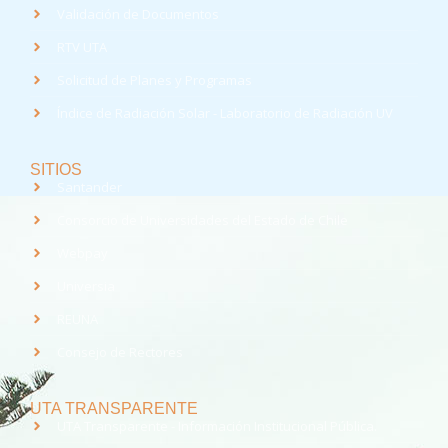
Validación de Documentos
RTV UTA
Solicitud de Planes y Programas
Índice de Radiación Solar - Laboratorio de Radiación UV
SITIOS
Santander
Consorcio de Universidades del Estado de Chile
Webpay
Universia
REUNA
Consejo de Rectores
UTA TRANSPARENTE
UTA Transparente - Información Institucional Pública.