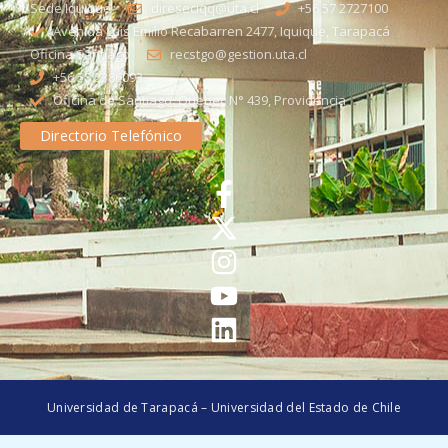
Sede Iquique
direseciqq@uta.cl
+56 57 2727100​
Avenida Luis Emilio Recabarren 2477, Iquique, Tarapacá
Oficina Santiago
recstgo@gestion.uta.cl
+56 58 2386093
Oficina de Santiago: Quebec N° 439, Providencia
Directorio Telefónico
Universidad de Tarapacá – Universidad del Estado de Chile