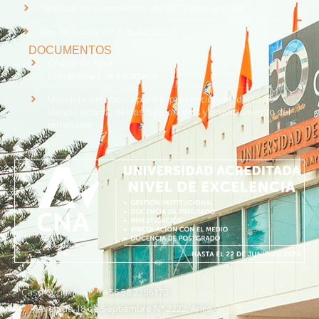
Solicitud de Información, Ley de Transparencia
Ley del Lobby (En Actualización)
DOCUMENTOS
Código de Ética
Universidad de Tarapacá
Manual institucional para la prevención del delito de
lavado activos, delitos funcionarios y financiamiento del
terrorismo
Casa Central
+56 58 2386170
Avenida 18 de Septiembre N° 2222, Arica