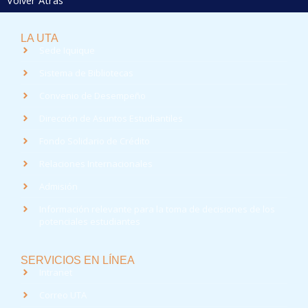
LA UTA
Sede Iquique
Sistema de Bibliotecas
Convenio de Desempeño
Dirección de Asuntos Estudiantiles
Fondo Solidario de Crédito
Relaciones Internacionales
Admisión
Información relevante para la toma de decisiones de los
potenciales estudiantes
SERVICIOS EN LÍNEA
Intranet
Correo UTA