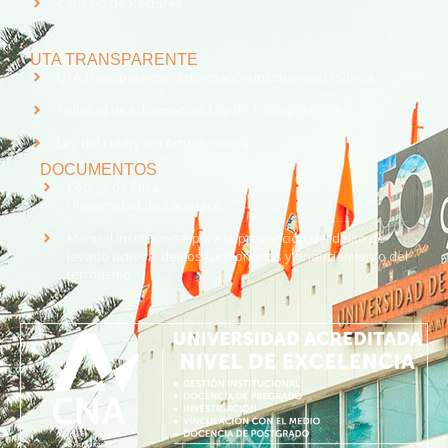
Consejo de Rectores
UTA TRANSPARENTE
UTA Transparente - Información Institucional Pública.
Solicitud de Información, Ley de Transparencia
Ley del Lobby (En Actualización)
DOCUMENTOS
Código de Ética
Universidad de Tarapacá
Manual institucional para la prevención del delito de
lavado activos, delitos funcionarios y financiamiento del
terrorismo