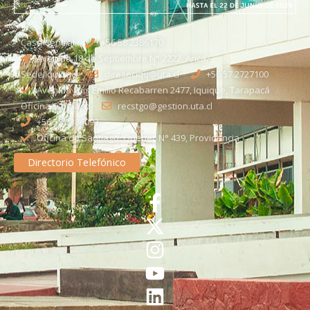
Casa Central
+56 58 2386170
Avenida 18 de Septiembre N° 2222, Arica
Sede Iquique
direseciqq@uta.cl
+56 57 2727100​
Avenida Luis Emilio Recabarren 2477, Iquique, Tarapacá
Oficina Santiago
recstgo@gestion.uta.cl
+56 58 2386093
Oficina de Santiago: Quebec N° 439, Providencia
Directorio Telefónico