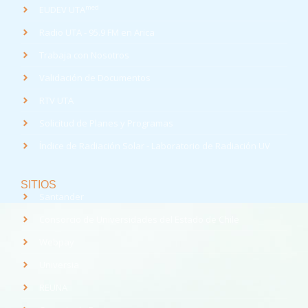
med
EUDEV UTA
Radio UTA - 95.9 FM en Arica
Trabaja con Nosotros
Validación de Documentos
RTV UTA
Solicitud de Planes y Programas
Índice de Radiación Solar - Laboratorio de Radiación UV
SITIOS
Santander
Consorcio de Universidades del Estado de Chile
Webpay
Universia
REUNA