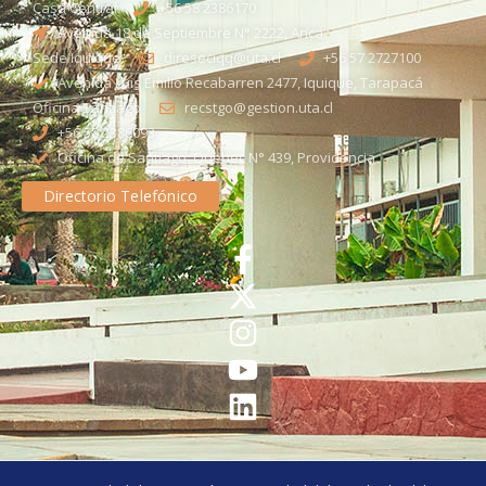
Casa Central
+56 58 2386170
Avenida 18 de Septiembre N° 2222, Arica
Sede Iquique
direseciqq@uta.cl
+56 57 2727100​
Avenida Luis Emilio Recabarren 2477, Iquique, Tarapacá
Oficina Santiago
recstgo@gestion.uta.cl
+56 58 2386093
Oficina de Santiago: Quebec N° 439, Providencia
Directorio Telefónico