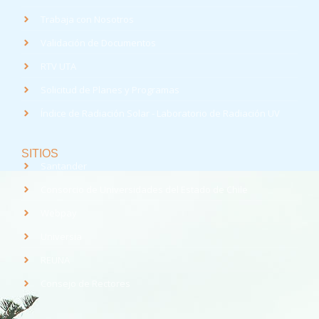
Trabaja con Nosotros
Validación de Documentos
RTV UTA
Solicitud de Planes y Programas
Índice de Radiación Solar - Laboratorio de Radiación UV
SITIOS
Santander
Consorcio de Universidades del Estado de Chile
Webpay
Universia
REUNA
Consejo de Rectores