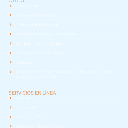
LA UTA
Sede Iquique
Sistema de Bibliotecas
Convenio de Desempeño
Dirección de Asuntos Estudiantiles
Fondo Solidario de Crédito
Relaciones Internacionales
Admisión
Información relevante para la toma de decisiones de los
potenciales estudiantes
SERVICIOS EN LÍNEA
Intranet
Correo UTA
med
EUDEV UTA
Radio UTA - 95.9 FM en Arica