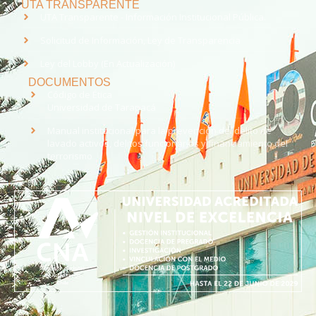
UTA TRANSPARENTE
UTA Transparente - Información Institucional Pública.
Solicitud de Información, Ley de Transparencia
Ley del Lobby (En Actualización)
DOCUMENTOS
Código de Ética
Universidad de Tarapacá
Manual institucional para la prevención del delito de
lavado activos, delitos funcionarios y financiamiento del
terrorismo