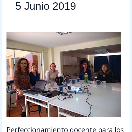
5 Junio 2019
Perfeccionamiento
docente
para
los
académicos
de
la
Sede
Iquique
se
realizó
con
éxito
Perfeccionamiento docente para los