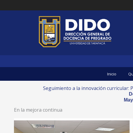
Ir
al
contenido
Inicio
Qu
Seguimiento a la innovación curricular: P
D
May
En la mejora continua