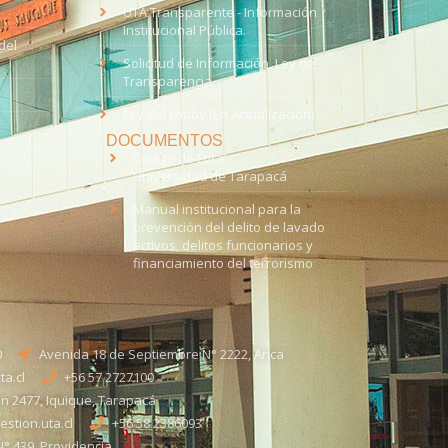
UTA Transparente - Información
Institucional Pública.
del
Solicitud de Información, Ley de
Transparencia
Ley del Lobby (En Actualización)
DOCUMENTOS
Código de Ética
Universidad de Tarapacá
Manual institucional para la
prevención del delito de lavado
activos, delitos funcionarios y
financiamiento del terrorismo
0
Avenida 18 de Septiembre N° 2222, Arica
a.cl
+56 57 2727100​
n 2477, Iquique, Tarapacá
stion.uta.cl
+56 58 2386093
° 439, Providencia