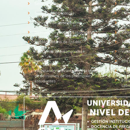
Sede Iquique
Intr
Sistema de Bibliotecas
Corr
Convenio de Desempeño
EUD
Dirección de Asuntos Estudiantiles
Radi
Fondo Solidario de Crédito
Trab
Relaciones Internacionales
Vali
Admisión
RTV 
Información relevante para la toma
Soli
de decisiones de los potenciales
Índi
estudiantes
Labo