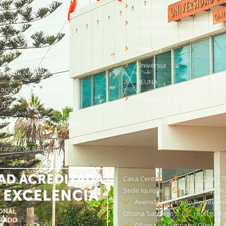
anet
Santander
eo UTA
Consorcio de Universidades 
Estado de Chile
med
EV UTA
Webpay
o UTA - 95.9 FM en Arica
Universia
aja con Nosotros
REUNA
dación de Documentos
Consejo de Rectores
UTA
citud de Planes y Programas
ce de Radiación Solar -
ratorio de Radiación UV
Casa Central
+56 58 238617
Sede Iquique
direseciqq@ut
Avenida Luis Emilio Recabarre
Oficina Santiago
recstgo@ge
Oficina de Santiago: Quebec N