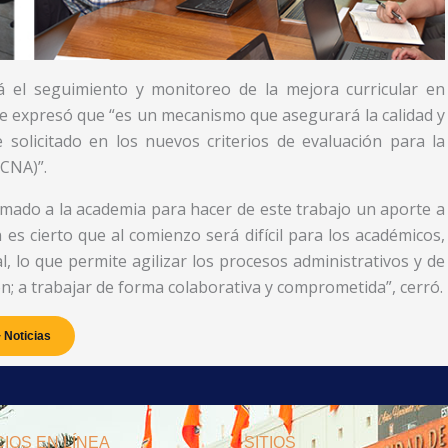
á el seguimiento y monitoreo de la mejora curricular en
te expresó que “es un mecanismo que asegurará la calidad y
 solicitado en los nuevos criterios de evaluación para la
(CNA)”.
amado a la academia para hacer de este trabajo un aporte a
 es cierto que al comienzo será difícil para los académicos,
, lo que permite agilizar los procesos administrativos y de
ción; a trabajar de forma colaborativa y comprometida”, cerró.
 Noticias
IOS EN LÍNEA
SITIOS