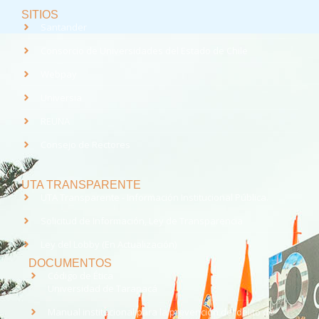
SITIOS
Santander
Consorcio de Universidades del Estado de Chile
Webpay
Universia
REUNA
Consejo de Rectores
UTA TRANSPARENTE
UTA Transparente - Información Institucional Pública.
Solicitud de Información, Ley de Transparencia
Ley del Lobby (En Actualización)
DOCUMENTOS
Código de Ética
Universidad de Tarapacá
Manual institucional para la prevención del delito de