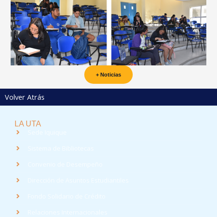
+ Noticias
Volver Atrás
LA UTA
Sede Iquique
Sistema de Bibliotecas
Convenio de Desempeño
Dirección de Asuntos Estudiantiles
Fondo Solidario de Crédito
Relaciones Internacionales