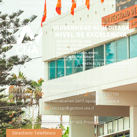
lavado activos, delitos funcionarios y financiamiento del
terrorismo
Casa Central
+56 58 2386170
Avenida 18 de Septiembre N° 2222, Arica
Sede Iquique
direseciqq@uta.cl
+56 57 2727100​
Avenida Luis Emilio Recabarren 2477, Iquique, Tarapacá
Oficina Santiago
recstgo@gestion.uta.cl
+56 58 2386093
Oficina de Santiago: Quebec N° 439, Providencia
Directorio Telefónico