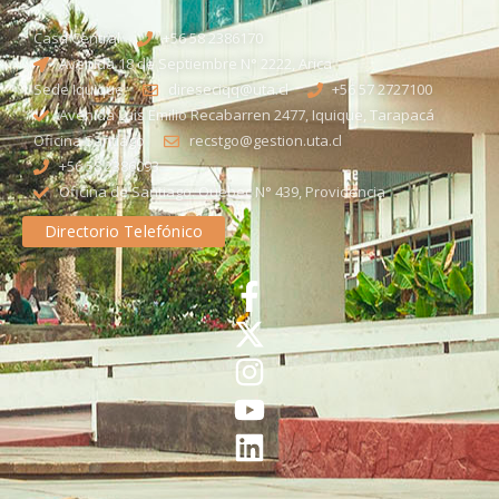
Casa Central
+56 58 2386170
Avenida 18 de Septiembre N° 2222, Arica
Sede Iquique
direseciqq@uta.cl
+56 57 2727100​
Avenida Luis Emilio Recabarren 2477, Iquique, Tarapacá
Oficina Santiago
recstgo@gestion.uta.cl
+56 58 2386093
Oficina de Santiago: Quebec N° 439, Providencia
Directorio Telefónico