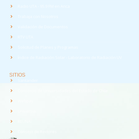
Radio UTA - 95.9 FM en Arica
Trabaja con Nosotros
Validación de Documentos
RTV UTA
Solicitud de Planes y Programas
Índice de Radiación Solar - Laboratorio de Radiación UV
SITIOS
Santander
Consorcio de Universidades del Estado de Chile
Webpay
Universia
REUNA
Consejo de Rectores