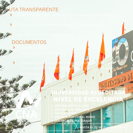
UTA TRANSPARENTE
UTA Transparente - Información Institucional Pública.
Solicitud de Información, Ley de Transparencia
Ley del Lobby (En Actualización)
DOCUMENTOS
Código de Ética
Universidad de Tarapacá
Manual institucional para la prevención del delito de
lavado activos, delitos funcionarios y financiamiento del
terrorismo