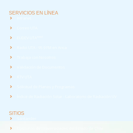
SERVICIOS EN LÍNEA
Intranet
Correo UTA
med
EUDEV UTA
Radio UTA - 95.9 FM en Arica
Trabaja con Nosotros
Validación de Documentos
RTV UTA
Solicitud de Planes y Programas
Índice de Radiación Solar - Laboratorio de Radiación UV
SITIOS
Santander
Consorcio de Universidades del Estado de Chile