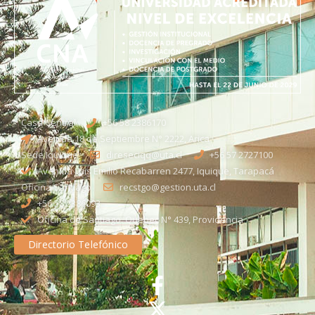
Casa Central
+56 58 2386170
Avenida 18 de Septiembre N° 2222, Arica
Sede Iquique
direseciqq@uta.cl
+56 57 2727100​
Avenida Luis Emilio Recabarren 2477, Iquique, Tarapacá
Oficina Santiago
recstgo@gestion.uta.cl
+56 58 2386093
Oficina de Santiago: Quebec N° 439, Providencia
Directorio Telefónico