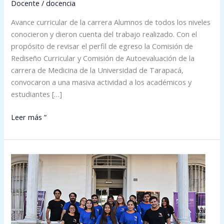
de
Docente
/
docencia
estudiantes
Avance curricular de la carrera Alumnos de todos los niveles
conocieron y dieron cuenta del trabajo realizado. Con el
propósito de revisar el perfil de egreso la Comisión de
Rediseño Curricular y Comisión de Autoevaluación de la
carrera de Medicina de la Universidad de Tarapacá,
convocaron a una masiva actividad a los académicos y
estudiantes […]
Leer más ”
Tutores
Pares
de
la
Sede
Iquique