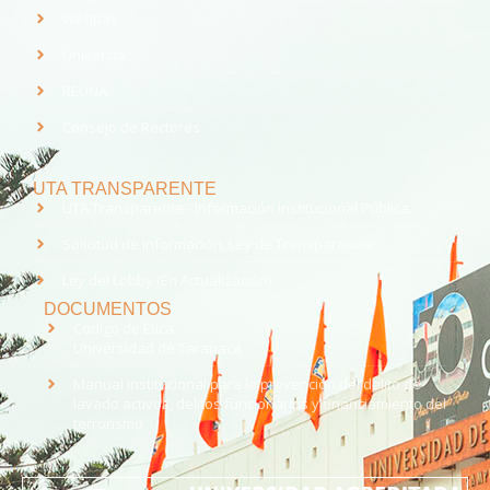
Webpay
Universia
REUNA
Consejo de Rectores
UTA TRANSPARENTE
UTA Transparente - Información Institucional Pública.
Solicitud de Información, Ley de Transparencia
Ley del Lobby (En Actualización)
DOCUMENTOS
Código de Ética
Universidad de Tarapacá
Manual institucional para la prevención del delito de
lavado activos, delitos funcionarios y financiamiento del
terrorismo