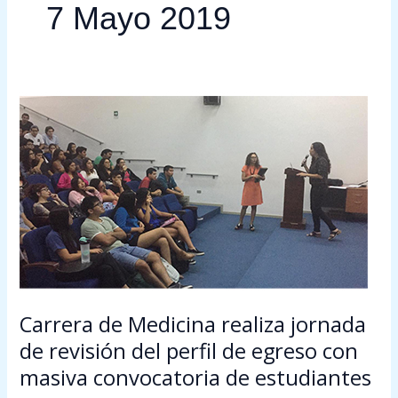
7 Mayo 2019
Carrera
de
Medicina
realiza
jornada
de
revisión
del
perfil
de
egreso
Carrera de Medicina realiza jornada
con
de revisión del perfil de egreso con
masiva
masiva convocatoria de estudiantes
convocatoria