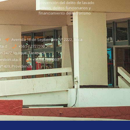
prevención del delito de lavado
activos, delitos funcionarios y
financiamiento del terrorismo
0
Avenida 18 de Septiembre N° 2222, Arica
a.cl
+56 57 2727100​
n 2477, Iquique, Tarapacá
stion.uta.cl
+56 58 2386093
° 439, Providencia