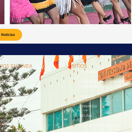
 Noticias
IOS EN LÍNEA
SITIOS
anet
Santander
eo UTA
Consorcio de Universidades 
Estado de Chile
med
EV UTA
Webpay
o UTA - 95.9 FM en Arica
Universia
aja con Nosotros
REUNA
dación de Documentos
Consejo de Rectores
UTA