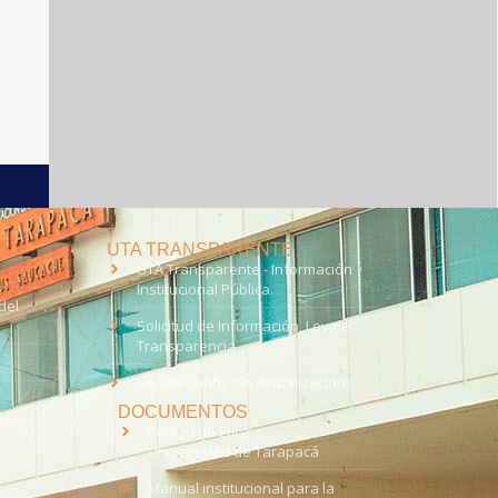
UTA TRANSPARENTE
UTA Transparente - Información
Institucional Pública.
del
Solicitud de Información, Ley de
Transparencia
Ley del Lobby (En Actualización)
DOCUMENTOS
Código de Ética
Universidad de Tarapacá
Manual institucional para la