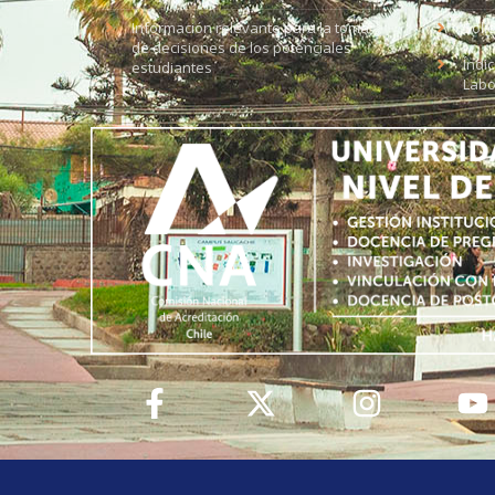
Información relevante para la toma
Soli
de decisiones de los potenciales
Índi
estudiantes
Labo