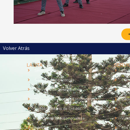
+
Volver Atrás
LA UTA
SERVIC
Sede Iquique
Intr
Sistema de Bibliotecas
Corr
Convenio de Desempeño
EUD
Dirección de Asuntos Estudiantiles
Radi
Fondo Solidario de Crédito
Trab
Relaciones Internacionales
Vali
Admisión
RTV 