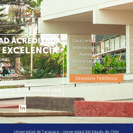
citud de Planes y Programas
ce de Radiación Solar -
ratorio de Radiación UV
Casa Central
+56 58 238617
Sede Iquique
direseciqq@ut
Avenida Luis Emilio Recabarre
Oficina Santiago
recstgo@ge
Oficina de Santiago: Quebec N
Directorio Telefónico
Universidad de Tarapacá – Universidad del Estado de Chile