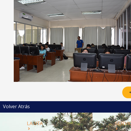
+
Volver Atrás
LA UTA
SERVIC
Sede Iquique
Intr