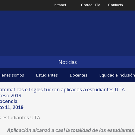
Intranet
Correo UTA
Contacto
Noticias
ienes somos
Estudiantes
Docentes
Equidad e Inclusión
matemáticas e Inglés fueron aplicados a estudiantes UTA
reso 2019
ocencia
o 11, 2019
s estudiantes UTA
Aplicación alcanzó a casi la totalidad de los estudiantes