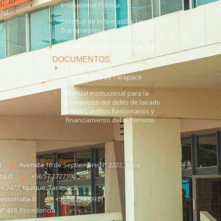
Institucional Pública.
del
Solicitud de Información, Ley de
Transparencia
Ley del Lobby (En Actualización)
DOCUMENTOS
Código de Ética
Universidad de Tarapacá
Manual institucional para la
prevención del delito de lavado
activos, delitos funcionarios y
financiamiento del terrorismo
0
Avenida 18 de Septiembre N° 2222, Arica
a.cl
+56 57 2727100​
n 2477, Iquique, Tarapacá
stion.uta.cl
+56 58 2386093
° 439, Providencia