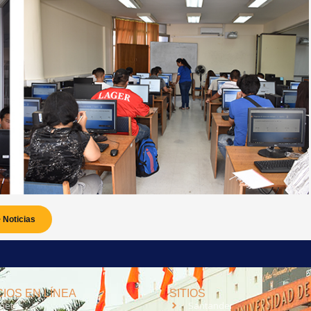
 Noticias
IOS EN LÍNEA
SITIOS
anet
Santander