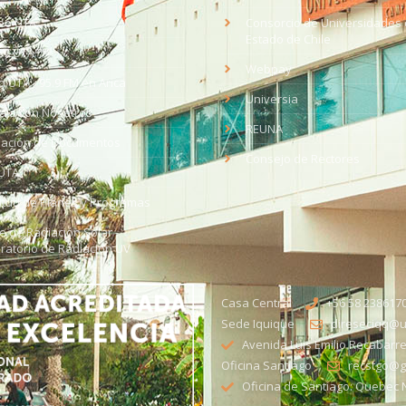
eo UTA
Consorcio de Universidades 
Estado de Chile
med
EV UTA
Webpay
o UTA - 95.9 FM en Arica
Universia
aja con Nosotros
REUNA
dación de Documentos
Consejo de Rectores
UTA
citud de Planes y Programas
ce de Radiación Solar -
ratorio de Radiación UV
Casa Central
+56 58 238617
Sede Iquique
direseciqq@ut
Avenida Luis Emilio Recabarre
Oficina Santiago
recstgo@ge
Oficina de Santiago: Quebec N