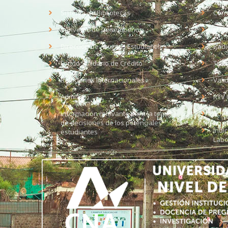
Sistema de Bibliotecas
Corr
Convenio de Desempeño
EUD
Dirección de Asuntos Estudiantiles
Radi
Fondo Solidario de Crédito
Trab
Relaciones Internacionales
Vali
Admisión
RTV 
Información relevante para la toma
Soli
de decisiones de los potenciales
Índi
estudiantes
Labo