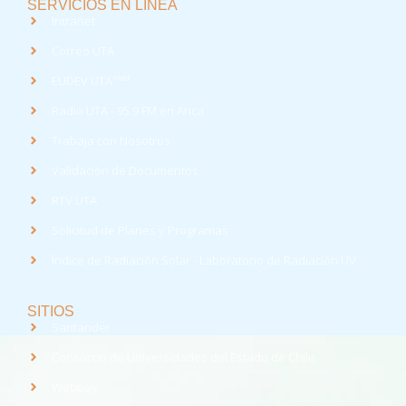
SERVICIOS EN LÍNEA
Intranet
Correo UTA
med
EUDEV UTA
Radio UTA - 95.9 FM en Arica
Trabaja con Nosotros
Validación de Documentos
RTV UTA
Solicitud de Planes y Programas
Índice de Radiación Solar - Laboratorio de Radiación UV
SITIOS
Santander
Consorcio de Universidades del Estado de Chile
Webpay