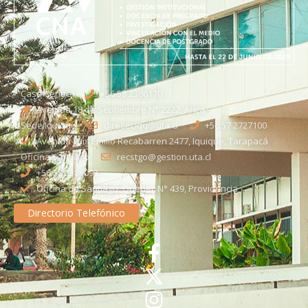
Casa Central
+56 58 2386170
Avenida 18 de Septiembre N° 2222, Arica
Sede Iquique
direseciqq@uta.cl
+56 57 2727100​
Avenida Luis Emilio Recabarren 2477, Iquique, Tarapacá
Oficina Santiago
recstgo@gestion.uta.cl
+56 58 2386093
Oficina de Santiago: Quebec N° 439, Providencia
Directorio Telefónico