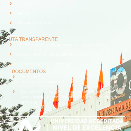
Universia
REUNA
Consejo de Rectores
UTA TRANSPARENTE
UTA Transparente - Información Institucional Pública.
Solicitud de Información, Ley de Transparencia
Ley del Lobby (En Actualización)
DOCUMENTOS
Código de Ética
Universidad de Tarapacá
Manual institucional para la prevención del delito de
lavado activos, delitos funcionarios y financiamiento del
terrorismo