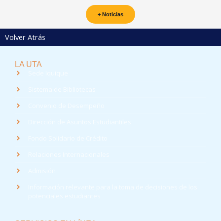
+ Noticias
Volver Atrás
LA UTA
Sede Iquique
Sistema de Bibliotecas
Convenio de Desempeño
Dirección de Asuntos Estudiantiles
Fondo Solidario de Crédito
Relaciones Internacionales
Admisión
Información relevante para la toma de decisiones de los
potenciales estudiantes