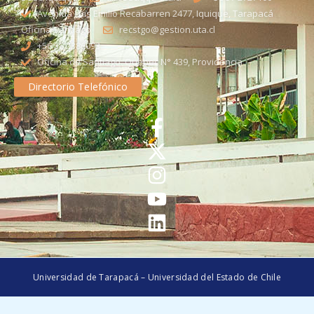
Avenida Luis Emilio Recabarren 2477, Iquique, Tarapacá
Oficina Santiago
recstgo@gestion.uta.cl
+56 58 2386093
Oficina de Santiago: Quebec N° 439, Providencia
Directorio Telefónico
Universidad de Tarapacá – Universidad del Estado de Chile