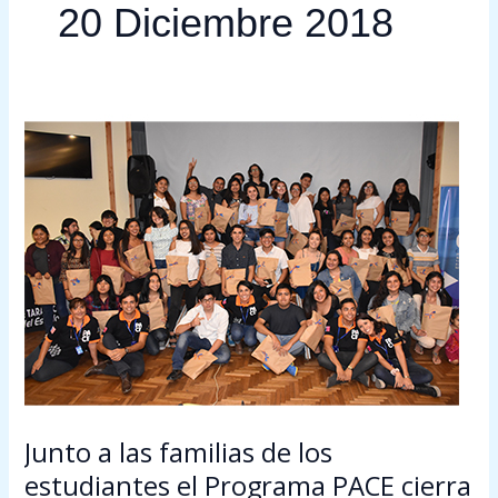
20 Diciembre 2018
Junto
a
las
familias
de
los
estudiantes
el
Programa
PACE
cierra
un
Junto a las familias de los
exitoso
2018
estudiantes el Programa PACE cierra