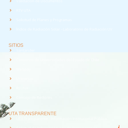
Validación de Documentos
RTV UTA
Solicitud de Planes y Programas
Índice de Radiación Solar - Laboratorio de Radiación UV
SITIOS
Santander
Consorcio de Universidades del Estado de Chile
Webpay
Universia
REUNA
Consejo de Rectores
UTA TRANSPARENTE
UTA Transparente - Información Institucional Pública.
Solicitud de Información, Ley de Transparencia