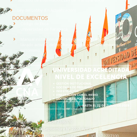
Ley del Lobby (En Actualización)
DOCUMENTOS
Código de Ética
Universidad de Tarapacá
Manual institucional para la prevención del delito de
lavado activos, delitos funcionarios y financiamiento del
terrorismo
Casa Central
+56 58 2386170
Avenida 18 de Septiembre N° 2222, Arica
Sede Iquique
direseciqq@uta.cl
+56 57 2727100​