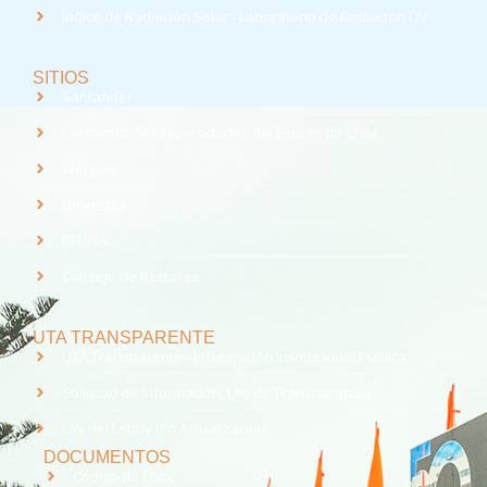
Índice de Radiación Solar - Laboratorio de Radiación UV
SITIOS
Santander
Consorcio de Universidades del Estado de Chile
Webpay
Universia
REUNA
Consejo de Rectores
UTA TRANSPARENTE
UTA Transparente - Información Institucional Pública.
Solicitud de Información, Ley de Transparencia
Ley del Lobby (En Actualización)
DOCUMENTOS
Código de Ética