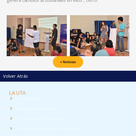
+ Noticias
Volver Atrás
LA UTA
Sede Iquique
Sistema de Bibliotecas
Convenio de Desempeño
Dirección de Asuntos Estudiantiles