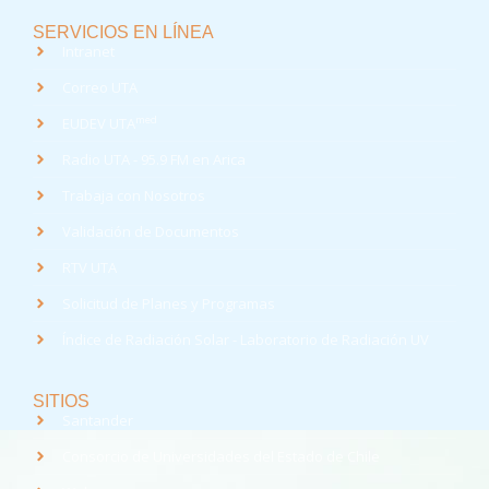
SERVICIOS EN LÍNEA
Intranet
Correo UTA
med
EUDEV UTA
Radio UTA - 95.9 FM en Arica
Trabaja con Nosotros
Validación de Documentos
RTV UTA
Solicitud de Planes y Programas
Índice de Radiación Solar - Laboratorio de Radiación UV
SITIOS
Santander
Consorcio de Universidades del Estado de Chile