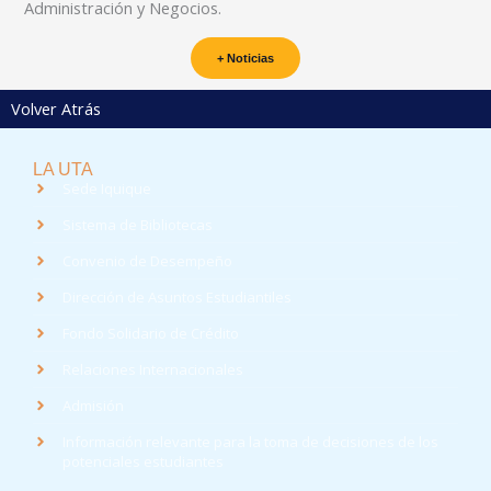
Administración y Negocios.
+ Noticias
Volver Atrás
LA UTA
Sede Iquique
Sistema de Bibliotecas
Convenio de Desempeño
Dirección de Asuntos Estudiantiles
Fondo Solidario de Crédito
Relaciones Internacionales
Admisión
Información relevante para la toma de decisiones de los
potenciales estudiantes