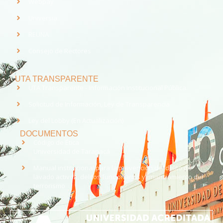
Webpay
Universia
REUNA
Consejo de Rectores
UTA TRANSPARENTE
UTA Transparente - Información Institucional Pública.
Solicitud de Información, Ley de Transparencia
Ley del Lobby (En Actualización)
DOCUMENTOS
Código de Ética
Universidad de Tarapacá
Manual institucional para la prevención del delito de
lavado activos, delitos funcionarios y financiamiento del
terrorismo