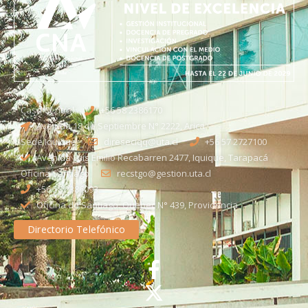
Casa Central
+56 58 2386170
Avenida 18 de Septiembre N° 2222, Arica
Sede Iquique
direseciqq@uta.cl
+56 57 2727100​
Avenida Luis Emilio Recabarren 2477, Iquique, Tarapacá
Oficina Santiago
recstgo@gestion.uta.cl
+56 58 2386093
Oficina de Santiago: Quebec N° 439, Providencia
Directorio Telefónico