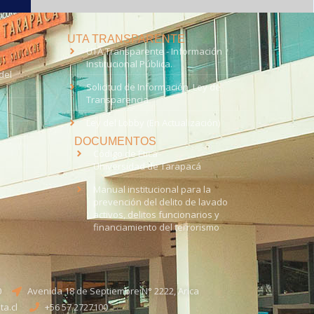
UTA TRANSPARENTE
UTA Transparente - Información
Institucional Pública.
del
Solicitud de Información, Ley de
Transparencia
Ley del Lobby (En Actualización)
DOCUMENTOS
Código de Ética
Universidad de Tarapacá
Manual institucional para la
prevención del delito de lavado
activos, delitos funcionarios y
financiamiento del terrorismo
0
Avenida 18 de Septiembre N° 2222, Arica
a.cl
+56 57 2727100​