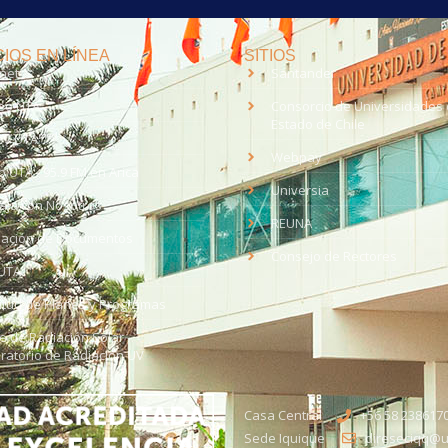
IOS EN LÍNEA
SITIOS
anet
Santander
eo UTA
Consorcio de Universidades 
Estado de Chile
med
EV UTA
Webpay
o UTA - 95.9 FM en Arica
Universia
aja con Nosotros
REUNA
dación de Documentos
Consejo de Rectores
UTA
citud de Planes y Programas
ce de Radiación Solar -
ratorio de Radiación UV
Casa Central
+56 58 238617
Sede Iquique
direseciqq@ut