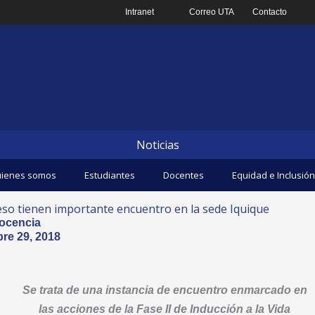
Intranet
Correo UTA
Contacto
Noticias
ienes somos
Estudiantes
Docentes
Equidad e Inclusión
eso tienen importante encuentro en la sede Iquique
ocencia
re 29, 2018
Se trata de una instancia de encuentro enmarcado en
las acciones de la Fase II de Inducción a la Vida