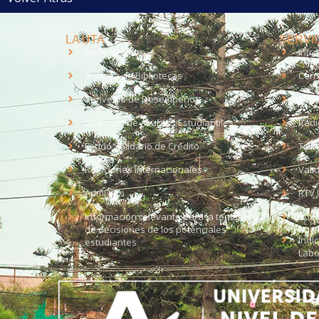
LA UTA
SERVIC
Sede Iquique
Intr
Sistema de Bibliotecas
Corr
Convenio de Desempeño
EUD
Dirección de Asuntos Estudiantiles
Radi
Fondo Solidario de Crédito
Trab
Relaciones Internacionales
Vali
Admisión
RTV 
Información relevante para la toma
Soli
de decisiones de los potenciales
Índi
estudiantes
Labo