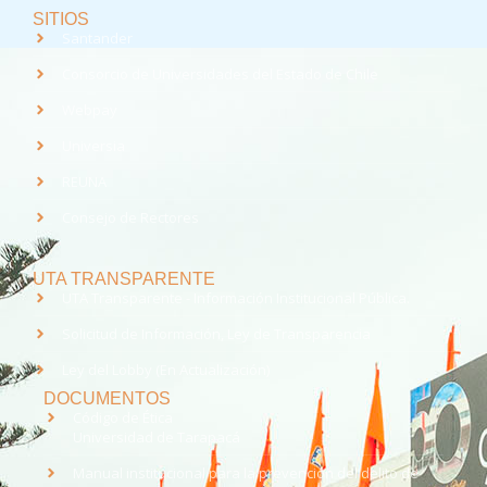
SITIOS
Santander
Consorcio de Universidades del Estado de Chile
Webpay
Universia
REUNA
Consejo de Rectores
UTA TRANSPARENTE
UTA Transparente - Información Institucional Pública.
Solicitud de Información, Ley de Transparencia
Ley del Lobby (En Actualización)
DOCUMENTOS
Código de Ética
Universidad de Tarapacá
Manual institucional para la prevención del delito de