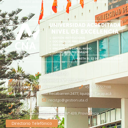
lavado activos, delitos funcionarios y financiamiento del
terrorismo
Casa Central
+56 58 2386170
Avenida 18 de Septiembre N° 2222, Arica
Sede Iquique
direseciqq@uta.cl
+56 57 2727100​
Avenida Luis Emilio Recabarren 2477, Iquique, Tarapacá
Oficina Santiago
recstgo@gestion.uta.cl
+56 58 2386093
Oficina de Santiago: Quebec N° 439, Providencia
Directorio Telefónico