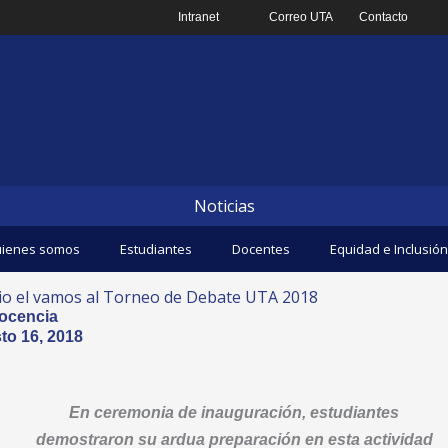
Intranet
Correo UTA
Contacto
Noticias
ienes somos
Estudiantes
Docentes
Equidad e Inclusión
 dio el vamos al Torneo de Debate UTA 2018
ocencia
to 16, 2018
En ceremonia de inauguración, estudiantes
demostraron su ardua preparación en esta actividad