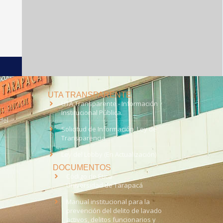
UTA TRANSPARENTE
UTA Transparente - Información
Institucional Pública.
del
Solicitud de Información, Ley de
Transparencia
Ley del Lobby (En Actualización)
DOCUMENTOS
Código de Ética
Universidad de Tarapacá
Manual institucional para la
prevención del delito de lavado
activos, delitos funcionarios y