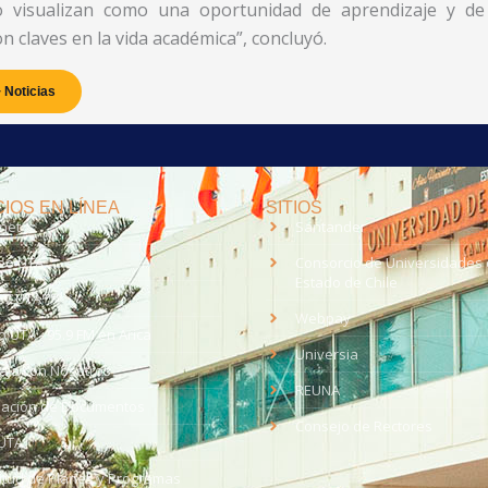
o visualizan como una oportunidad de aprendizaje y de
 claves en la vida académica”, concluyó.
 Noticias
IOS EN LÍNEA
SITIOS
anet
Santander
eo UTA
Consorcio de Universidades 
Estado de Chile
med
EV UTA
Webpay
o UTA - 95.9 FM en Arica
Universia
aja con Nosotros
REUNA
dación de Documentos
Consejo de Rectores
UTA
citud de Planes y Programas