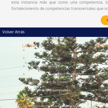
esta instancia más que como una competencia, l
fortalecimiento de competencias transversales que son
+
Volver Atrás
LA UTA
SERVIC
Sede Iquique
Intr
Sistema de Bibliotecas
Corr
Convenio de Desempeño
EUD
Dirección de Asuntos Estudiantiles
Radi
Fondo Solidario de Crédito
Trab
Relaciones Internacionales
Vali
Admisión
RTV 
Información relevante para la toma
Soli