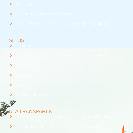
RTV UTA
Solicitud de Planes y Programas
Índice de Radiación Solar - Laboratorio de Radiación UV
SITIOS
Santander
Consorcio de Universidades del Estado de Chile
Webpay
Universia
REUNA
Consejo de Rectores
UTA TRANSPARENTE
UTA Transparente - Información Institucional Pública.
Solicitud de Información, Ley de Transparencia