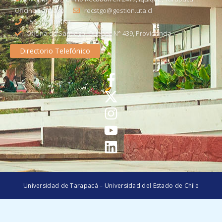
Oficina Santiago
recstgo@gestion.uta.cl
+56 58 2386093
Oficina de Santiago: Quebec N° 439, Providencia
Directorio Telefónico
Universidad de Tarapacá – Universidad del Estado de Chile