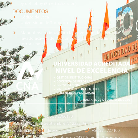
Ley del Lobby (En Actualización)
DOCUMENTOS
Código de Ética
Universidad de Tarapacá
Manual institucional para la prevención del delito de
lavado activos, delitos funcionarios y financiamiento del
terrorismo
Casa Central
+56 58 2386170
Avenida 18 de Septiembre N° 2222, Arica
Sede Iquique
direseciqq@uta.cl
+56 57 2727100​
Avenida Luis Emilio Recabarren 2477, Iquique, Tarapacá