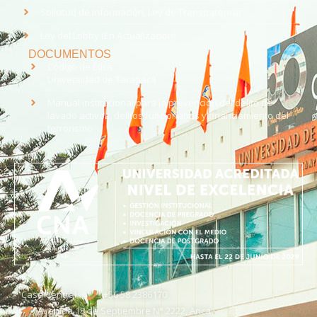
Solicitud de Información, Ley de Transparencia
Ley del Lobby (En Actualización)
DOCUMENTOS
Código de Ética
Universidad de Tarapacá
Manual institucional para la prevención del delito de
lavado activos, delitos funcionarios y financiamiento del
terrorismo
Casa Central
+56 58 2386170
Avenida 18 de Septiembre N° 2222, Arica