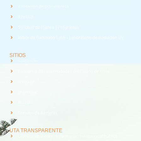
Validación de Documentos
RTV UTA
Solicitud de Planes y Programas
Índice de Radiación Solar - Laboratorio de Radiación UV
SITIOS
Santander
Consorcio de Universidades del Estado de Chile
Webpay
Universia
REUNA
Consejo de Rectores
UTA TRANSPARENTE
UTA Transparente - Información Institucional Pública.