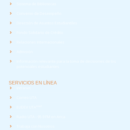
Sistema de Bibliotecas
Convenio de Desempeño
Dirección de Asuntos Estudiantiles
Fondo Solidario de Crédito
Relaciones Internacionales
Admisión
Información relevante para la toma de decisiones de los
potenciales estudiantes
SERVICIOS EN LÍNEA
Intranet
Correo UTA
med
EUDEV UTA
Radio UTA - 95.9 FM en Arica
Trabaja con Nosotros