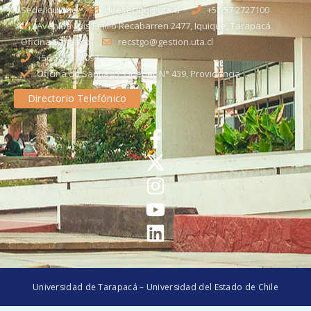
Sede Iquique
direseciqq@uta.cl
+56 57 2727100​
Avenida Luis Emilio Recabarren 2477, Iquique, Tarapacá
Oficina Santiago
recstgo@gestion.uta.cl
+56 58 2386093
Oficina de Santiago: Quebec N° 439, Providencia
Directorio Telefónico
Universidad de Tarapacá – Universidad del Estado de Chile