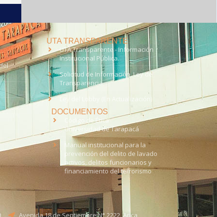
UTA TRANSPARENTE
UTA Transparente - Información
Institucional Pública.
del
Solicitud de Información, Ley de
Transparencia
Ley del Lobby (En Actualización)
DOCUMENTOS
Código de Ética
Universidad de Tarapacá
Manual institucional para la
prevención del delito de lavado
activos, delitos funcionarios y
financiamiento del terrorismo
0
Avenida 18 de Septiembre N° 2222, Arica