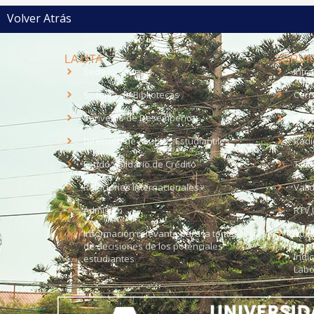
Volver Atrás
LA UTA
SERVIC
Sede Iquique
Intr
Sistema de Bibliotecas
Corr
Convenio de Desempeño
EUD
Dirección de Asuntos Estudiantiles
Radi
Fondo Solidario de Crédito
Trab
Relaciones Internacionales
Vali
Admisión
RTV 
Información relevante para la toma
Soli
de decisiones de los potenciales
Índi
estudiantes
Labo