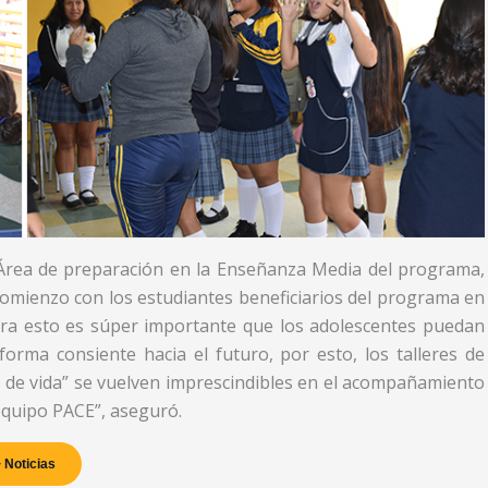
 Área de preparación en la Enseñanza Media del programa,
omienzo con los estudiantes beneficiarios del programa en
Para esto es súper importante que los adolescentes puedan
orma consiente hacia el futuro, por esto, los talleres de
o de vida” se vuelven imprescindibles en el acompañamiento
equipo PACE”, aseguró.
 Noticias