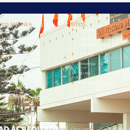
IOS EN LÍNEA
SITIOS
anet
Santander
eo UTA
Consorcio de Universidades 
Estado de Chile
med
EV UTA
Webpay
o UTA - 95.9 FM en Arica
Universia
aja con Nosotros
REUNA
dación de Documentos
Consejo de Rectores
UTA
citud de Planes y Programas
ce de Radiación Solar -
ratorio de Radiación UV
Casa Central
+56 58 238617