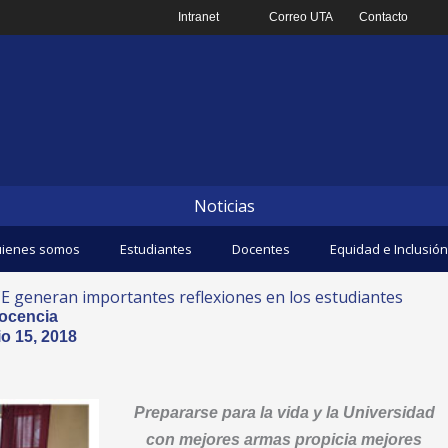
Intranet
Correo UTA
Contacto
Noticias
ienes somos
Estudiantes
Docentes
Equidad e Inclusión
CE generan importantes reflexiones en los estudiantes
ocencia
o 15, 2018
Prepararse para la vida y la Universidad
con mejores armas propicia mejores