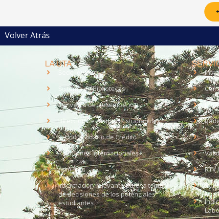
+
Volver Atrás
LA UTA
SERVIC
Sede Iquique
Intr
Sistema de Bibliotecas
Corr
Convenio de Desempeño
EUD
Dirección de Asuntos Estudiantiles
Radi
Fondo Solidario de Crédito
Trab
Relaciones Internacionales
Vali
Admisión
RTV 
Información relevante para la toma
Soli
de decisiones de los potenciales
Índi
estudiantes
Labo