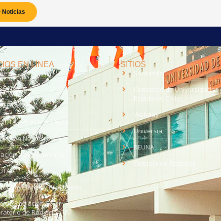
 Noticias
IOS EN LÍNEA
SITIOS
anet
Santander
eo UTA
Consorcio de Universidades 
Estado de Chile
med
EV UTA
Webpay
o UTA - 95.9 FM en Arica
Universia
aja con Nosotros
REUNA
dación de Documentos
Consejo de Rectores
UTA
citud de Planes y Programas
ce de Radiación Solar -
ratorio de Radiación UV