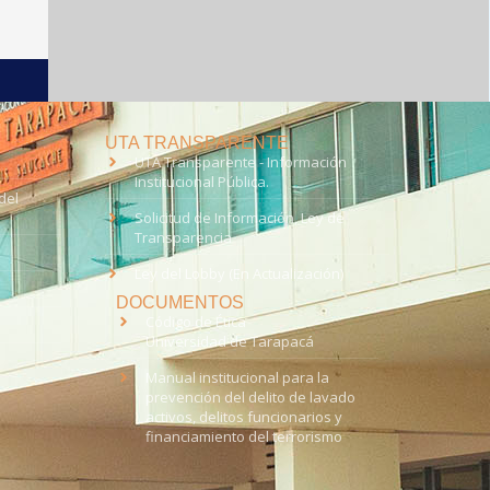
UTA TRANSPARENTE
UTA Transparente - Información
Institucional Pública.
del
Solicitud de Información, Ley de
Transparencia
Ley del Lobby (En Actualización)
DOCUMENTOS
Código de Ética
Universidad de Tarapacá
Manual institucional para la
prevención del delito de lavado
activos, delitos funcionarios y
financiamiento del terrorismo