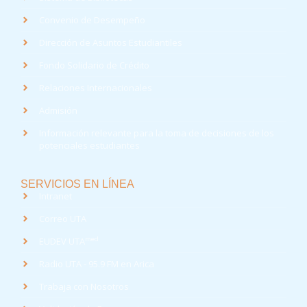
Convenio de Desempeño
Dirección de Asuntos Estudiantiles
Fondo Solidario de Crédito
Relaciones Internacionales
Admisión
Información relevante para la toma de decisiones de los
potenciales estudiantes
SERVICIOS EN LÍNEA
Intranet
Correo UTA
med
EUDEV UTA
Radio UTA - 95.9 FM en Arica
Trabaja con Nosotros