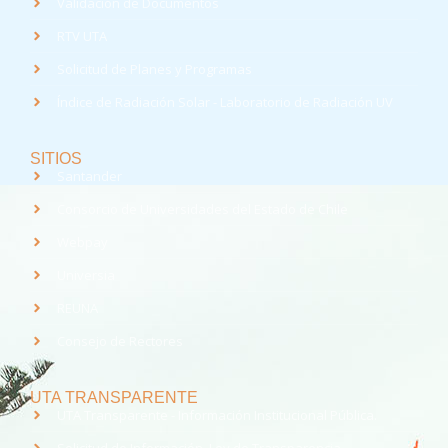
Validación de Documentos
RTV UTA
Solicitud de Planes y Programas
Índice de Radiación Solar - Laboratorio de Radiación UV
SITIOS
Santander
Consorcio de Universidades del Estado de Chile
Webpay
Universia
REUNA
Consejo de Rectores
UTA TRANSPARENTE
UTA Transparente - Información Institucional Pública.