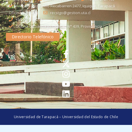
Avenida Luis Emilio Recabarren 2477, Iquique, Tarapacá
Oficina Santiago
recstgo@gestion.uta.cl
+56 58 2386093
Oficina de Santiago: Quebec N° 439, Providencia
Directorio Telefónico
Universidad de Tarapacá – Universidad del Estado de Chile