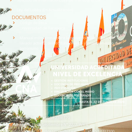
Solicitud de Información, Ley de Transparencia
Ley del Lobby (En Actualización)
DOCUMENTOS
Código de Ética
Universidad de Tarapacá
Manual institucional para la prevención del delito de
lavado activos, delitos funcionarios y financiamiento del
terrorismo
Casa Central
+56 58 2386170
Avenida 18 de Septiembre N° 2222, Arica
Sede Iquique
direseciqq@uta.cl
+56 57 2727100​