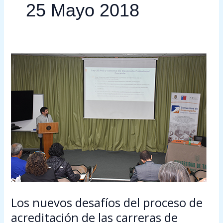
25 Mayo 2018
Los
nuevos
desafíos
del
proceso
de
acreditación
de
las
carreras
de
Pedagogía
Los nuevos desafíos del proceso de
acreditación de las carreras de