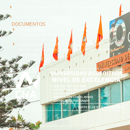
Solicitud de Información, Ley de Transparencia
Ley del Lobby (En Actualización)
DOCUMENTOS
Código de Ética
Universidad de Tarapacá
Manual institucional para la prevención del delito de
lavado activos, delitos funcionarios y financiamiento del
terrorismo
Casa Central
+56 58 2386170
Avenida 18 de Septiembre N° 2222, Arica