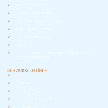
Sistema de Bibliotecas
Convenio de Desempeño
Dirección de Asuntos Estudiantiles
Fondo Solidario de Crédito
Relaciones Internacionales
Admisión
Información relevante para la toma de decisiones de los
potenciales estudiantes
SERVICIOS EN LÍNEA
Intranet
Correo UTA
med
EUDEV UTA
Radio UTA - 95.9 FM en Arica
Trabaja con Nosotros