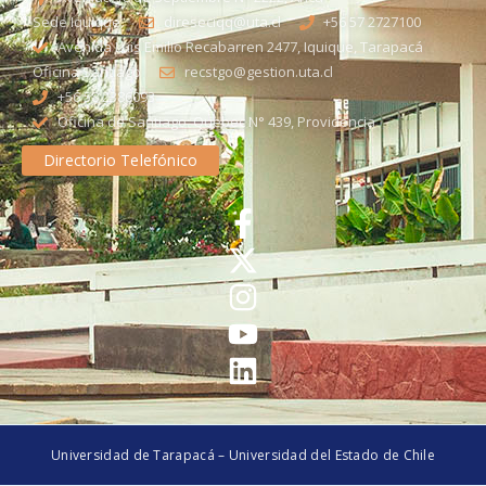
Sede Iquique
direseciqq@uta.cl
+56 57 2727100​
Avenida Luis Emilio Recabarren 2477, Iquique, Tarapacá
Oficina Santiago
recstgo@gestion.uta.cl
+56 58 2386093
Oficina de Santiago: Quebec N° 439, Providencia
Directorio Telefónico
Universidad de Tarapacá – Universidad del Estado de Chile