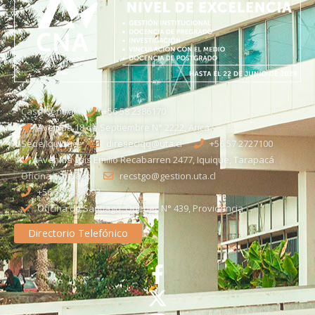
Casa Central
+56 58 2386170
Avenida 18 de Septiembre N° 2222, Arica
Sede Iquique
direseciqq@uta.cl
+56 57 2727100​
Avenida Luis Emilio Recabarren 2477, Iquique, Tarapacá
Oficina Santiago
recstgo@gestion.uta.cl
+56 58 2386093
Oficina de Santiago: Quebec N° 439, Providencia
Directorio Telefónico