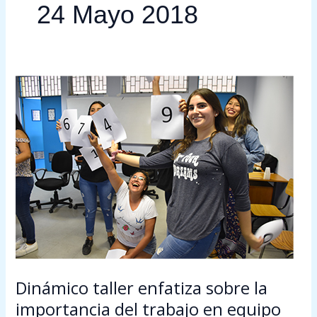
24 Mayo 2018
Dinámico
taller
enfatiza
sobre
la
importancia
del
trabajo
en
equipo
Dinámico taller enfatiza sobre la
importancia del trabajo en equipo