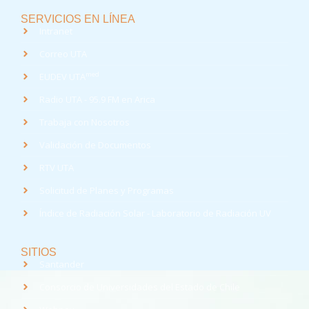
SERVICIOS EN LÍNEA
Intranet
Correo UTA
med
EUDEV UTA
Radio UTA - 95.9 FM en Arica
Trabaja con Nosotros
Validación de Documentos
RTV UTA
Solicitud de Planes y Programas
Índice de Radiación Solar - Laboratorio de Radiación UV
SITIOS
Santander
Consorcio de Universidades del Estado de Chile