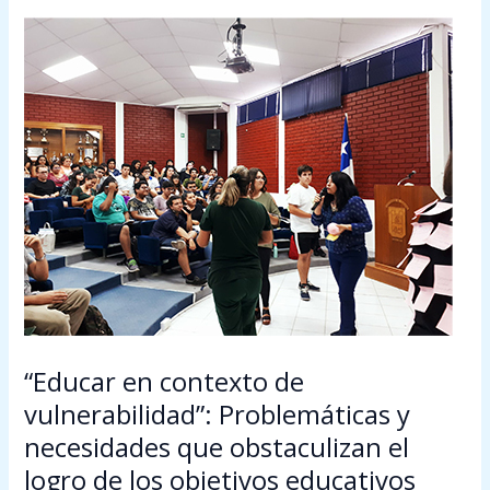
“Educar
en
contexto
de
vulnerabilidad”:
Problemáticas
y
necesidades
que
obstaculizan
el
logro
de
los
“Educar en contexto de
objetivos
vulnerabilidad”: Problemáticas y
educativos
necesidades que obstaculizan el
logro de los objetivos educativos