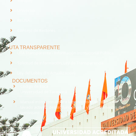
Webpay
Universia
REUNA
Consejo de Rectores
UTA TRANSPARENTE
UTA Transparente - Información Institucional Pública.
Solicitud de Información, Ley de Transparencia
Ley del Lobby (En Actualización)
DOCUMENTOS
Código de Ética
Universidad de Tarapacá
Manual institucional para la prevención del delito de
lavado activos, delitos funcionarios y financiamiento del
terrorismo