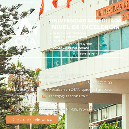
terrorismo
Casa Central
+56 58 2386170
Avenida 18 de Septiembre N° 2222, Arica
Sede Iquique
direseciqq@uta.cl
+56 57 2727100​
Avenida Luis Emilio Recabarren 2477, Iquique, Tarapacá
Oficina Santiago
recstgo@gestion.uta.cl
+56 58 2386093
Oficina de Santiago: Quebec N° 439, Providencia
Directorio Telefónico