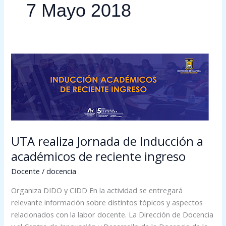
7 Mayo 2018
UTA
realiza
Jornada
de
Inducción
a
académicos
UTA realiza Jornada de Inducción a
de
académicos de reciente ingreso
reciente
ingreso
Docente
/
docencia
Organiza DIDO y CIDD En la actividad se entregará
relevante información sobre distintos tópicos y aspectos
relacionados con la labor docente. La Dirección de Docencia