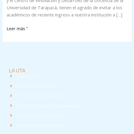
y el Centro de Innovación y Desarrollo de la Docencia de la
Universidad de Tarapacá, tienen el agrado de invitar a los
académicos de reciente ingreso a nuestra institución a […]
Leer más ”
LA UTA
Sede Iquique
Sistema de Bibliotecas
Convenio de Desempeño
Dirección de Asuntos Estudiantiles
Fondo Solidario de Crédito
Relaciones Internacionales