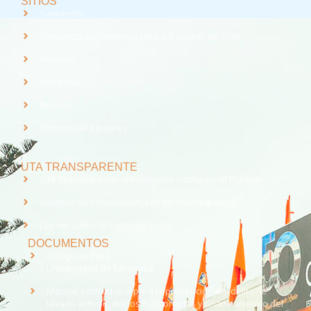
SITIOS
Santander
Consorcio de Universidades del Estado de Chile
Webpay
Universia
REUNA
Consejo de Rectores
UTA TRANSPARENTE
UTA Transparente - Información Institucional Pública.
Solicitud de Información, Ley de Transparencia
Ley del Lobby (En Actualización)
DOCUMENTOS
Código de Ética
Universidad de Tarapacá
Manual institucional para la prevención del delito de
lavado activos, delitos funcionarios y financiamiento del