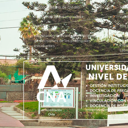
Fondo Solidario de Crédito
Trab
Relaciones Internacionales
Vali
Admisión
RTV 
Información relevante para la toma
Soli
de decisiones de los potenciales
Índi
estudiantes
Labo