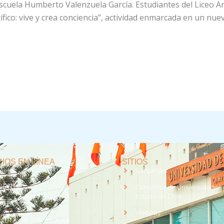
Escuela Humberto Valenzuela García. Estudiantes del Liceo A
ico: vive y crea conciencia”, actividad enmarcada en un nuev
IOS EN LÍNEA
SITIOS
anet
Santander
eo UTA
Consorcio de Universidades 
Estado de Chile
med
EV UTA
Webpay
o UTA - 95.9 FM en Arica