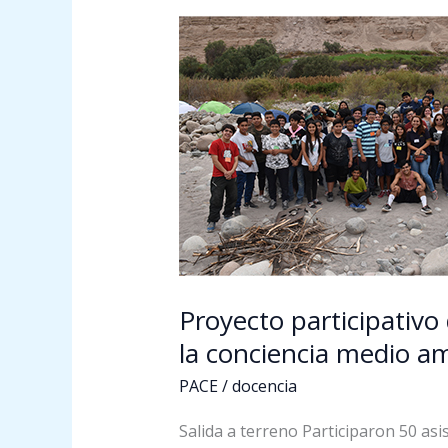
Proyecto
participativo
del
Programa
PACE
UTA
potencia
la
indagación
en
ciencias
y
Proyecto participativo
la
la conciencia medio am
conciencia
PACE
/
docencia
medio
ambiental
Salida a terreno Participaron 50 as
de