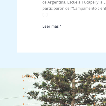
de Argentina, Escuela Tucapel y la 
los
participaron del “Campamento científ
estudiantes
[…]
Leer más ”
LA UTA
SERVIC
Sede Iquique
Intr
Sistema de Bibliotecas
Corr
Convenio de Desempeño
EUD
Dirección de Asuntos Estudiantiles
Radi