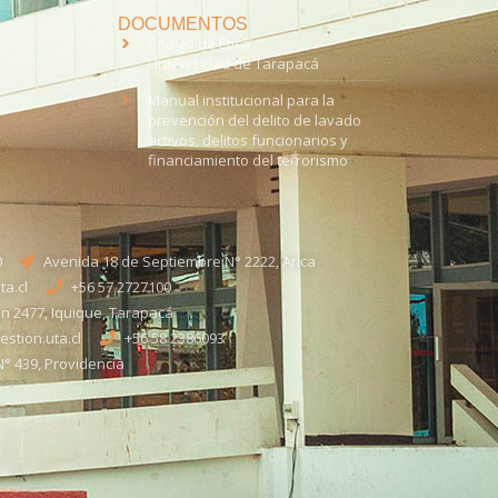
DOCUMENTOS
Código de Ética
Universidad de Tarapacá
Manual institucional para la
prevención del delito de lavado
activos, delitos funcionarios y
financiamiento del terrorismo
0
Avenida 18 de Septiembre N° 2222, Arica
a.cl
+56 57 2727100​
n 2477, Iquique, Tarapacá
stion.uta.cl
+56 58 2386093
° 439, Providencia