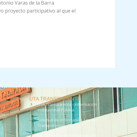
ntonio Varas de la Barra
o proyecto participativo al que el
UTA TRANSPARENTE
UTA Transparente - Información
Institucional Pública.
del
Solicitud de Información, Ley de
Transparencia
Ley del Lobby (En Actualización)