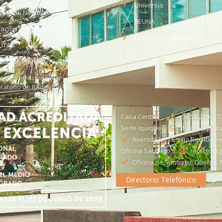
Universia
aja con Nosotros
REUNA
dación de Documentos
Consejo de Rectores
UTA
citud de Planes y Programas
ce de Radiación Solar -
ratorio de Radiación UV
Casa Central
+56 58 238617
Sede Iquique
direseciqq@ut
Avenida Luis Emilio Recabarre
Oficina Santiago
recstgo@ge
Oficina de Santiago: Quebec N
Directorio Telefónico