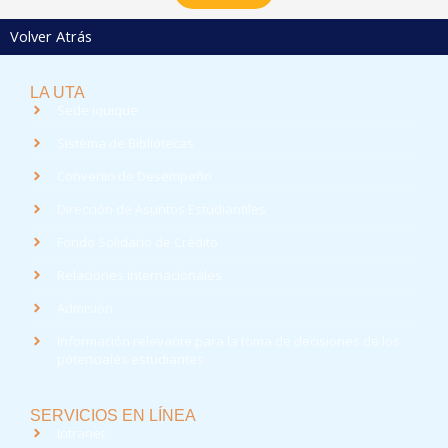
Volver Atrás
LA UTA
Sede Iquique
Sistema de Bibliotecas
Convenio de Desempeño
Dirección de Asuntos Estudiantiles
Fondo Solidario de Crédito
Relaciones Internacionales
Admisión
Información relevante para la toma de decisiones de los
potenciales estudiantes
SERVICIOS EN LÍNEA
Intranet