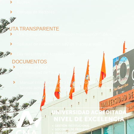
REUNA
Consejo de Rectores
UTA TRANSPARENTE
UTA Transparente - Información Institucional Pública.
Solicitud de Información, Ley de Transparencia
Ley del Lobby (En Actualización)
DOCUMENTOS
Código de Ética
Universidad de Tarapacá
Manual institucional para la prevención del delito de
lavado activos, delitos funcionarios y financiamiento del
terrorismo