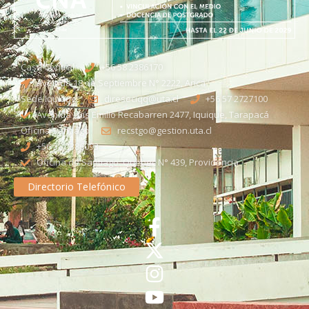
Casa Central
+56 58 2386170
Avenida 18 de Septiembre N° 2222, Arica
Sede Iquique
direseciqq@uta.cl
+56 57 2727100​
Avenida Luis Emilio Recabarren 2477, Iquique, Tarapacá
Oficina Santiago
recstgo@gestion.uta.cl
+56 58 2386093
Oficina de Santiago: Quebec N° 439, Providencia
Directorio Telefónico