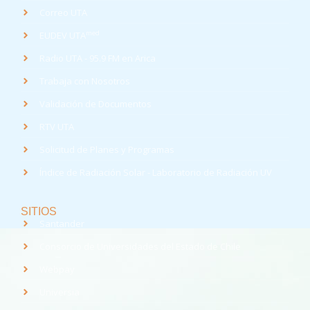
Correo UTA
med
EUDEV UTA
Radio UTA - 95.9 FM en Arica
Trabaja con Nosotros
Validación de Documentos
RTV UTA
Solicitud de Planes y Programas
Índice de Radiación Solar - Laboratorio de Radiación UV
SITIOS
Santander
Consorcio de Universidades del Estado de Chile
Webpay
Universia