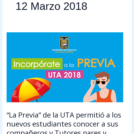
12 Marzo 2018
“La
Previa”
de
la
UTA
permitió
a
los
nuevos
estudiantes
conocer
“La Previa” de la UTA permitió a los
a
sus
nuevos estudiantes conocer a sus
compañeros
compañeros y Tutores pares y