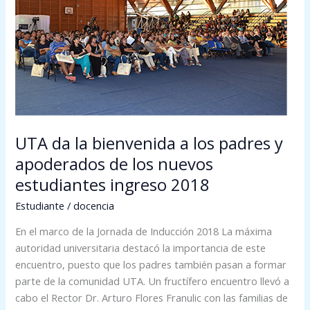
a
los
padres
y
apoderados
de
los
nuevos
UTA da la bienvenida a los padres y
estudiantes
ingreso
apoderados de los nuevos
2018
estudiantes ingreso 2018
Estudiante
/
docencia
En el marco de la Jornada de Inducción 2018 La máxima
autoridad universitaria destacó la importancia de este
encuentro, puesto que los padres también pasan a formar
parte de la comunidad UTA. Un fructífero encuentro llevó a
cabo el Rector Dr. Arturo Flores Franulic con las familias de