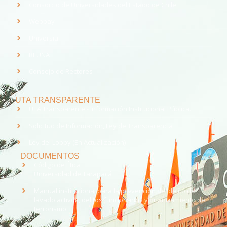
Consorcio de Universidades del Estado de Chile
Webpay
Universia
REUNA
Consejo de Rectores
UTA TRANSPARENTE
UTA Transparente - Información Institucional Pública.
Solicitud de Información, Ley de Transparencia
Ley del Lobby (En Actualización)
DOCUMENTOS
Código de Ética
Universidad de Tarapacá
Manual institucional para la prevención del delito de
lavado activos, delitos funcionarios y financiamiento del
terrorismo