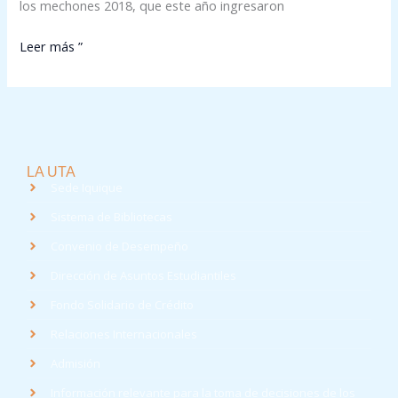
los mechones 2018, que este año ingresaron
Leer más ”
LA UTA
Sede Iquique
Sistema de Bibliotecas
Convenio de Desempeño
Dirección de Asuntos Estudiantiles
Fondo Solidario de Crédito
Relaciones Internacionales
Admisión
Información relevante para la toma de decisiones de los