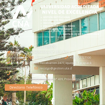
Casa Central
+56 58 2386170
Avenida 18 de Septiembre N° 2222, Arica
Sede Iquique
direseciqq@uta.cl
+56 57 2727100​
Avenida Luis Emilio Recabarren 2477, Iquique, Tarapacá
Oficina Santiago
recstgo@gestion.uta.cl
+56 58 2386093
Oficina de Santiago: Quebec N° 439, Providencia
Directorio Telefónico