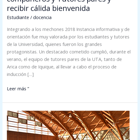
y
recibir cálida bienvenida
Tutores
pares
Estudiante
/
docencia
y
Integrando a los mechones 2018 Instancia informativa y de
recibir
orientación fue muy valorada por los estudiantes y tutores
cálida
de la Universidad, quienes fueron los grandes
bienvenida
protagonistas. Un destacado cometido cumplió, durante el
verano, el equipo de tutores pares de la UTA, tanto de
Arica como de Iquique, al llevar a cabo el proceso de
inducción […]
Leer más ”
UTA
da
la
bienvenida