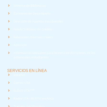
Sistema de Bibliotecas
Convenio de Desempeño
Dirección de Asuntos Estudiantiles
Fondo Solidario de Crédito
Relaciones Internacionales
Admisión
Información relevante para la toma de decisiones de los
potenciales estudiantes
SERVICIOS EN LÍNEA
Intranet
Correo UTA
med
EUDEV UTA
Radio UTA - 95.9 FM en Arica
Trabaja con Nosotros