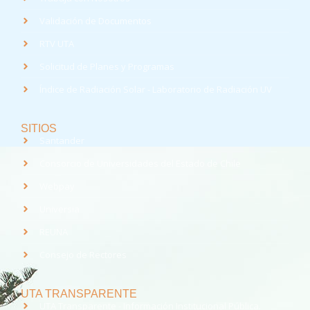
Validación de Documentos
RTV UTA
Solicitud de Planes y Programas
Índice de Radiación Solar - Laboratorio de Radiación UV
SITIOS
Santander
Consorcio de Universidades del Estado de Chile
Webpay
Universia
REUNA
Consejo de Rectores
UTA TRANSPARENTE
UTA Transparente - Información Institucional Pública.