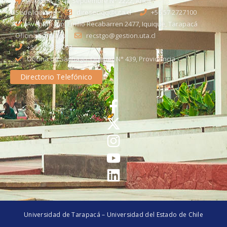
Avenida 18 de Septiembre N° 2222, Arica
Sede Iquique
direseciqq@uta.cl
+56 57 2727100​
Avenida Luis Emilio Recabarren 2477, Iquique, Tarapacá
Oficina Santiago
recstgo@gestion.uta.cl
+56 58 2386093
Oficina de Santiago: Quebec N° 439, Providencia
Directorio Telefónico
Universidad de Tarapacá – Universidad del Estado de Chile