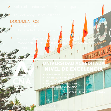
Solicitud de Información, Ley de Transparencia
Ley del Lobby (En Actualización)
DOCUMENTOS
Código de Ética
Universidad de Tarapacá
Manual institucional para la prevención del delito de
lavado activos, delitos funcionarios y financiamiento del
terrorismo
Casa Central
+56 58 2386170