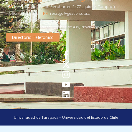
Avenida Luis Emilio Recabarren 2477, Iquique, Tarapacá
Oficina Santiago
recstgo@gestion.uta.cl
+56 58 2386093
Oficina de Santiago: Quebec N° 439, Providencia
Directorio Telefónico
Universidad de Tarapacá – Universidad del Estado de Chile