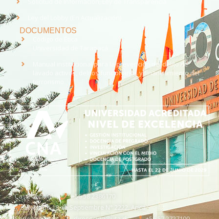
Solicitud de Información, Ley de Transparencia
Ley del Lobby (En Actualización)
DOCUMENTOS
Código de Ética
Universidad de Tarapacá
Manual institucional para la prevención del delito de
lavado activos, delitos funcionarios y financiamiento del
terrorismo
Casa Central
+56 58 2386170
Avenida 18 de Septiembre N° 2222, Arica
Sede Iquique
direseciqq@uta.cl
+56 57 2727100​