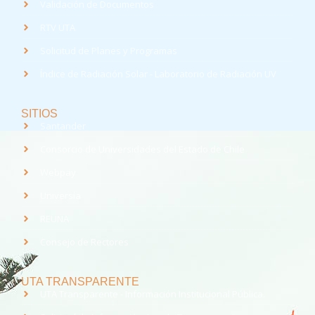
Validación de Documentos
RTV UTA
Solicitud de Planes y Programas
Índice de Radiación Solar - Laboratorio de Radiación UV
SITIOS
Santander
Consorcio de Universidades del Estado de Chile
Webpay
Universia
REUNA
Consejo de Rectores
UTA TRANSPARENTE
UTA Transparente - Información Institucional Pública.