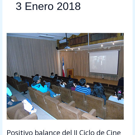
3 Enero 2018
Positivo
balance
del
II
Ciclo
de
Cine
de
la
Academia
de
Inglés
de
la
Positivo balance del II Ciclo de Cine