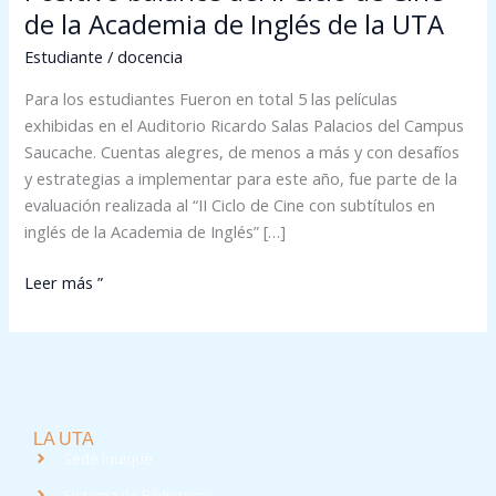
UTA
de la Academia de Inglés de la UTA
Estudiante
/
docencia
Para los estudiantes Fueron en total 5 las películas
exhibidas en el Auditorio Ricardo Salas Palacios del Campus
Saucache. Cuentas alegres, de menos a más y con desafíos
y estrategias a implementar para este año, fue parte de la
evaluación realizada al “II Ciclo de Cine con subtítulos en
inglés de la Academia de Inglés” […]
Leer más ”
LA UTA
Sede Iquique
Sistema de Bibliotecas