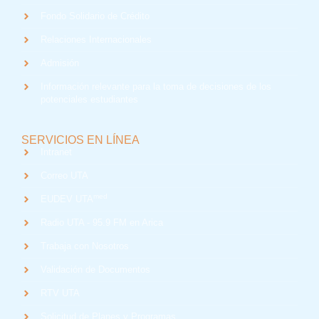
Fondo Solidario de Crédito
Relaciones Internacionales
Admisión
Información relevante para la toma de decisiones de los
potenciales estudiantes
SERVICIOS EN LÍNEA
Intranet
Correo UTA
med
EUDEV UTA
Radio UTA - 95.9 FM en Arica
Trabaja con Nosotros
Validación de Documentos
RTV UTA
Solicitud de Planes y Programas