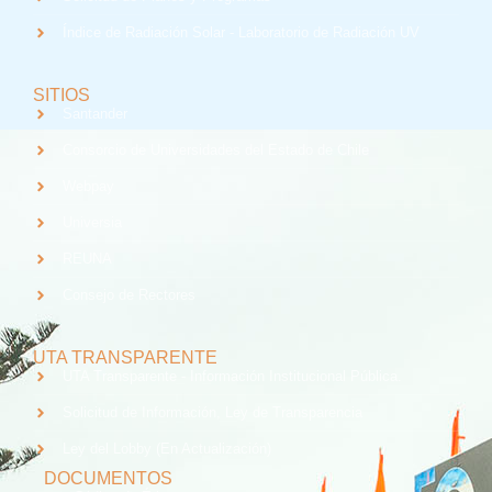
Índice de Radiación Solar - Laboratorio de Radiación UV
SITIOS
Santander
Consorcio de Universidades del Estado de Chile
Webpay
Universia
REUNA
Consejo de Rectores
UTA TRANSPARENTE
UTA Transparente - Información Institucional Pública.
Solicitud de Información, Ley de Transparencia
Ley del Lobby (En Actualización)
DOCUMENTOS