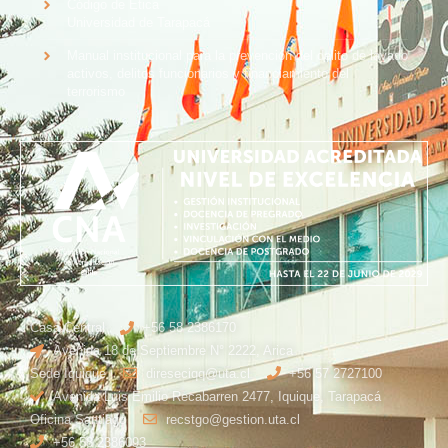
Código de Ética
Universidad de Tarapacá
Manual institucional para la prevención del delito de lavado
activos, delitos funcionarios y financiamiento del
terrorismo
Casa Central
+56 58 2386170
Avenida 18 de Septiembre N° 2222, Arica
Sede Iquique
direseciqq@uta.cl
+56 57 2727100​
Avenida Luis Emilio Recabarren 2477, Iquique, Tarapacá
Oficina Santiago
recstgo@gestion.uta.cl
+56 58 2386093