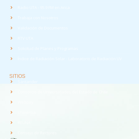
Radio UTA - 95.9 FM en Arica
Trabaja con Nosotros
Validación de Documentos
RTV UTA
Solicitud de Planes y Programas
Índice de Radiación Solar - Laboratorio de Radiación UV
SITIOS
Santander
Consorcio de Universidades del Estado de Chile
Webpay
Universia
REUNA
Consejo de Rectores