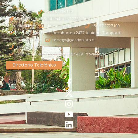
Casa Central
+56 58 2386170
Avenida 18 de Septiembre N° 2222, Arica
Sede Iquique
direseciqq@uta.cl
+56 57 2727100​
Avenida Luis Emilio Recabarren 2477, Iquique, Tarapacá
Oficina Santiago
recstgo@gestion.uta.cl
+56 58 2386093
Oficina de Santiago: Quebec N° 439, Providencia
Directorio Telefónico