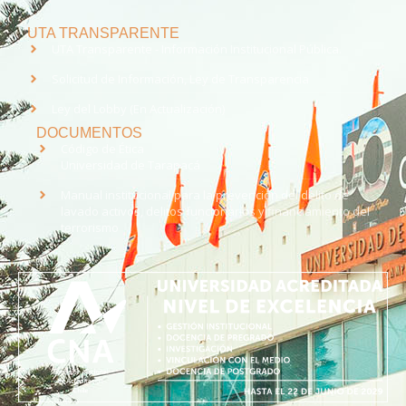
UTA TRANSPARENTE
UTA Transparente - Información Institucional Pública.
Solicitud de Información, Ley de Transparencia
Ley del Lobby (En Actualización)
DOCUMENTOS
Código de Ética
Universidad de Tarapacá
Manual institucional para la prevención del delito de
lavado activos, delitos funcionarios y financiamiento del
terrorismo